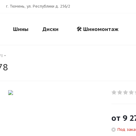
г. Тюмень, ул. Республики д. 256/2
Шины
Диски
🛠️ Шиномонтаж
78
78
Для клиентов всех банков
Разбейте
оплату
на части
без переплат
от
9 2
Под зака