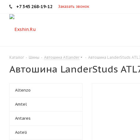
+7 345 268-19-12
Заказать звонок
Каталог
-
Шины
-
Автошина Atlander
-
Автошина LanderStuds ATL
Автошина LanderStuds ATL
Altenzo
Amtel
Antares
Aoteli