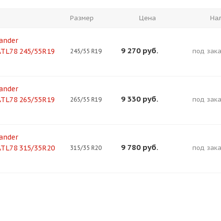
Оставшиеся
75
% будут
списываться
Размер
Цена
На
с вашей карты
по
25
%
каждые 2 недели
ander
9 270
руб.
ATL78 245/55R19
под зака
245/55 R19
Подробнее
об оплате Плайтом
ander
9 330
руб.
ATL78 265/55R19
под зака
265/55 R19
25
ander
раз в 2
9 780
руб.
ATL78 315/35R20
под зака
315/35 R20
Остались вопросы?
недели
8 800 302-02-51
plait.ru