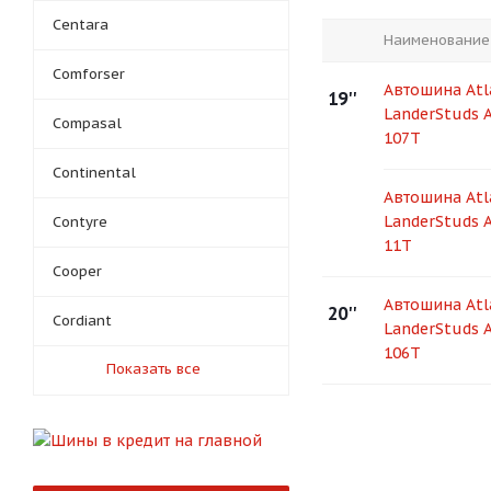
Centara
Наименование
Comforser
Автошина Atl
19''
LanderStuds 
Compasal
107T
Continental
Автошина Atl
LanderStuds 
Contyre
11T
Cooper
Автошина Atl
20''
Cordiant
LanderStuds 
106T
Показать все