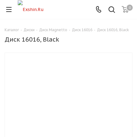
0
Каталог
-
Диски
-
Диск Magnetto
-
Диск 16016
-
Диск 16016, Black
Для клиентов всех банков
Диск 16016, Black
Разбейте
оплату
на части
без переплат
График платежей
Сегодня
25
%