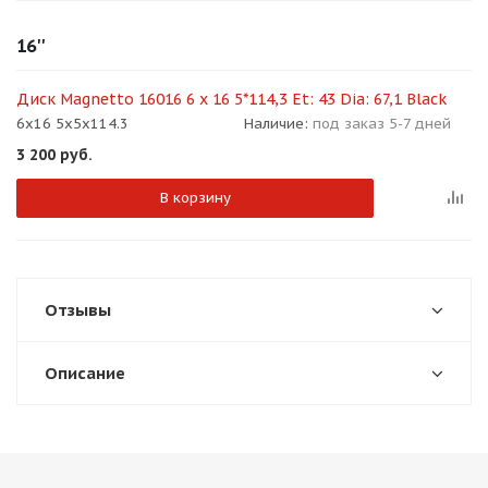
об оплате Плайтом
16''
Диск Magnetto 16016 6 x 16 5*114,3 Et: 43 Dia: 67,1 Black
6x16 5x5x114.3
Наличие:
под заказ 5-7 дней
Остались вопросы?
25
3 200
руб.
8 800 302-02-51
plait.ru
раз в 2
В корзину
недели
Отзывы
Описание