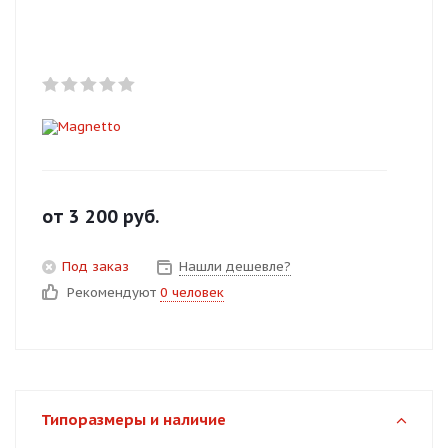
Добавляйте товары
в корзину
Оплачивайте сегодня только
25
% картой любого банка
Получайте товар
от
3 200
руб.
выбранный способом
Под заказ
Нашли дешевле?
Рекомендуют
0 человек
Оставшиеся
75
% будут
списываться
с вашей карты
по
25
%
каждые 2 недели
Типоразмеры и наличие
Подробнее