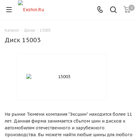
0
Каталог
-
Диски
-
15003
Для клиентов всех банков
Диск 15003
Разбейте
оплату
на части
без переплат
График платежей
На рынке Тюмени компания "Эксшин" находится более 11
Сегодня
лет. Данная фирма занимается сбытом шин и дисков к
25
%
автомобилям отечественного и зарубежного
производства. Вы можете найти любые шины для любого