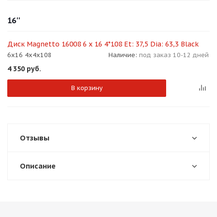
об оплате Плайтом
16''
Диск Magnetto 16008 6 x 16 4*108 Et: 37,5 Dia: 63,3 Black
6x16 4x4x108
Наличие:
под заказ 10-12 дней
Остались вопросы?
25
4 350
руб.
8 800 302-02-51
plait.ru
раз в 2
В корзину
недели
Отзывы
Описание