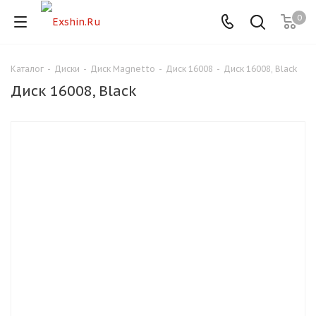
0
Каталог
-
Диски
-
Диск Magnetto
-
Диск 16008
-
Диск 16008, Black
Для клиентов всех банков
Диск 16008, Black
Разбейте
оплату
на части
без переплат
График платежей
Сегодня
25
%