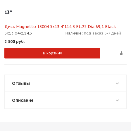
об оплате Плайтом
13''
Диск Magnetto 13004 5x13 4*114,3 Et:25 Dia:69,1 Black
5x13 x4x114.3
Наличие:
под заказ 5-7 дней
Остались вопросы?
25
2 500
руб.
8 800 302-02-51
plait.ru
раз в 2
В корзину
недели
Отзывы
Описание