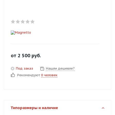
Добавляйте товары
в корзину
Оплачивайте сегодня только
25
% картой любого банка
Получайте товар
от
2 500
руб.
выбранный способом
Под заказ
Нашли дешевле?
Рекомендуют
0 человек
Оставшиеся
75
% будут
списываться
с вашей карты
по
25
%
каждые 2 недели
Типоразмеры и наличие
Подробнее