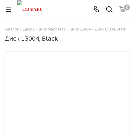
0
Каталог
-
Диски
-
Диск Magnetto
-
Диск 13004
-
Диск 13004, Black
Для клиентов всех банков
Диск 13004, Black
Разбейте
оплату
на части
без переплат
График платежей
Сегодня
25
%