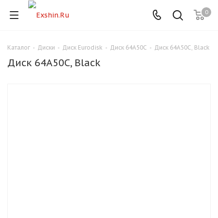
0
Каталог
-
Диски
-
Диск Eurodisk
-
Диск 64A50C
-
Диск 64A50C, Black
Для клиентов всех банков
Диск 64A50C, Black
Разбейте
оплату
на части
без переплат
График платежей
Сегодня
25
%