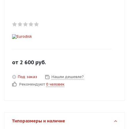
Добавляйте товары
в корзину
Оплачивайте сегодня только
25
% картой любого банка
Получайте товар
от
2 600
руб.
выбранный способом
Под заказ
Нашли дешевле?
Рекомендуют
0 человек
Оставшиеся
75
% будут
списываться
с вашей карты
по
25
%
каждые 2 недели
Типоразмеры и наличие
Подробнее