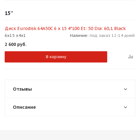
об оплате Плайтом
15''
Диск Eurodisk 64A50C 6 x 15 4*100 Et: 50 Dia: 60,1 Black
6x15 x4x1
Наличие:
под заказ 12-14 дней
Остались вопросы?
25
2 600
руб.
8 800 302-02-51
plait.ru
раз в 2
В корзину
недели
Отзывы
Описание