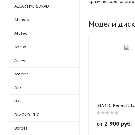
сразу несколько авто
ALCAR HYBRIDRAD
нашего сайта есть в 
обязательно указыва
Alcasta
могли связаться с в
Модели дис
наличные для тех, кт
Alutec
товар можно любым у
поэтому мы можем до
Anzoo
компании не только 
Доставка проводится 
Arrivo
можно любой продукц
наших специалистов,
Asterro
сотрудничаем с разн
удобный для вас. Мы 
ATS
дней с момента пост
внутренним сервисом
BBS
53A43C Renault Lo
BLACK RHINO
от
2 900
руб.
Borbet