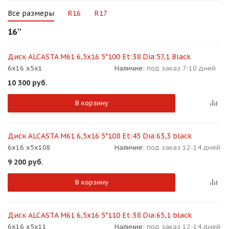
об оплате Плайтом
Все размеры
R16
R17
16''
Диск ALCASTA M61 6,5x16 5*100 Et:38 Dia:57,1 Black
Остались вопросы?
25
6x16 x5x1
Наличие:
под заказ 7-10 дней
8 800 302-02-51
10 300
руб.
plait.ru
раз в 2
недели
В корзину
Диск ALCASTA M61 6,5x16 5*108 Et:45 Dia:63,3 black
6x16 x5x108
Наличие:
под заказ 12-14 дней
9 200
руб.
В корзину
Диск ALCASTA M61 6,5x16 5*110 Et:38 Dia:65,1 black
6x16 x5x11
Наличие:
под заказ 12-14 дней