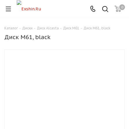
0
Каталог
-
Диски
-
Диск Alcasta
-
Диск M61
-
Диск M61, black
Для клиентов всех банков
Диск M61, black
Разбейте
оплату
на части
без переплат
График платежей
Сегодня
25
%