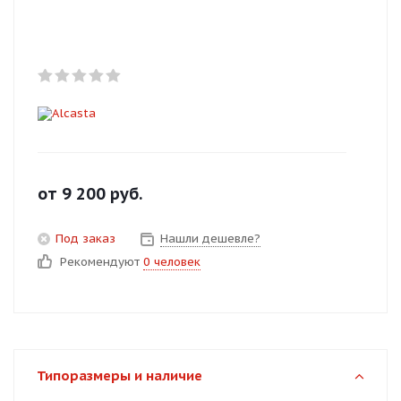
Добавляйте товары
в корзину
Оплачивайте сегодня только
25
% картой любого банка
Получайте товар
от
9 200
руб.
выбранный способом
Под заказ
Нашли дешевле?
Рекомендуют
0 человек
Оставшиеся
75
% будут
списываться
с вашей карты
по
25
%
каждые 2 недели
Типоразмеры и наличие
Подробнее