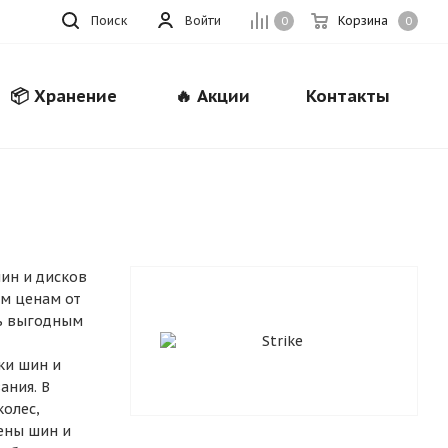
Поиск
Войти
Корзина
0
0
📦 Хранение
🔥 Акции
Контакты
Закрыть
ин и дисков
м ценам от
нь выгодным
ки шин и
ания. В
колес,
мены шин и