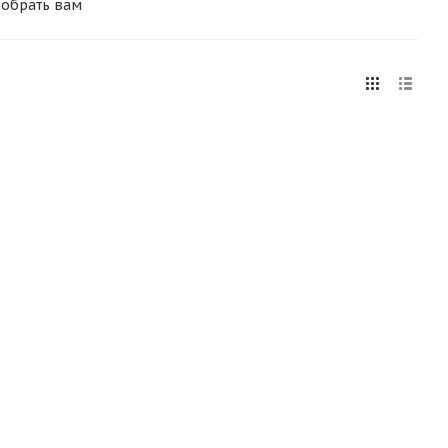
добрать вам
еобходимо
свяжутся с
терминал для
танцию на
 основании.
ания
о
и, вы
доставляем
ставка