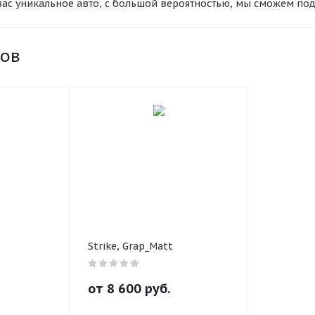
 вас уникальное авто, с большой вероятностью, мы сможем по
График платежей
от любого производителя. Для того, чтобы заказать товар, н
орзины, указав при этом свои данные для связи, специалисты 
еталей заказа. Если вы планируете забрать товар со склада
ков
Сегодня
о рассчитаться наличными. В магазине у нас также работает 
25
%
платежей, а при необходимости мы можем предоставить кви
ких лиц и обслуживать транспортные компании на постоянном
 не только по Тюмени, но и во все города России. Наша комп
ски вне зависимости от их веса, при этом вес предварительн
лиентом. Доставку продукции проводят транспортные компани
й удобный для себя сервис и получить товар возле дома. Мы 
Добавляйте товары
в корзину
сплатно. Мы доставляем продукцию за 1-3 дня. По Тюмени до
 неделю.
Оплачивайте сегодня только
25
% картой любого банка
Strike, Grap_Matt
Получайте товар
выбранный способом
от
8 600
руб.