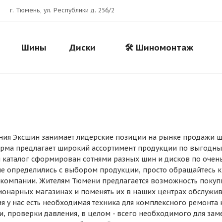
г. Тюмень, ул. Республики д. 256/2
Шины
Диски
🛠️ Шиномонтаж
ания Эксшин занимает лидерские позиции на рынке продажи ш
Для клиентов всех банков
ирма предлагает широкий ассортимент продукции по выгодны
 каталог сформирован сотнями разных шин и дисков по оче
не определились с выбором продукции, просто обращайтесь к
Разбейте
оплату
компании. Жителям Тюмени предлагается возможность покуп
на части
без переплат
ионарных магазинах и поменять их в наших центрах обслужив
я у нас есть необходимая техника для комплексного ремонта 
и, проверки давления, в целом - всего необходимого для за