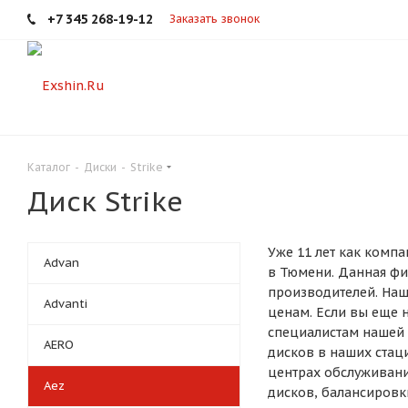
+7 345 268-19-12
Заказать звонок
Каталог
-
Диски
-
Strike
Диск Strike
Уже 11 лет как комп
Advan
в Тюмени. Данная ф
производителей. Наш
Advanti
ценам. Если вы еще 
специалистам нашей 
AERO
дисков в наших стац
центрах обслуживани
Aez
дисков, балансировк