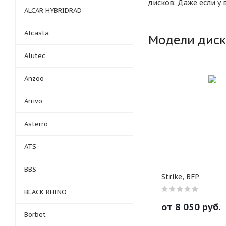
дисков. Даже если у
ALCAR HYBRIDRAD
необходимые колеса 
кликнуть на кнопку к
Alcasta
вами для уточнения д
Модели дис
самостоятельно, можн
Alutec
приема безналичных 
оплату для юридичес
Anzoo
Доставка проводится
доставляет шины и ди
Arrivo
согласовывается с к
можете выбрать любо
Asterro
товары по Тюмени бе
проводиться 3 раза в
ATS
BBS
Strike, BFP
BLACK RHINO
от
8 050
руб.
Borbet