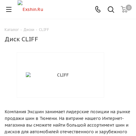
0
Каталог
-
Диски
-
CLIFF
Для клиентов всех банков
Диск CLIFF
Разбейте
оплату
на части
без переплат
График платежей
Компания Эксшин занимает лидерские позиции на рынке
Сегодня
продажи шин в Тюмени. На витрине нашего Интернет-
25
%
магазина вы сможете найти большой ассортимент шин и
дисков для автомобилей отечественного и зарубежного