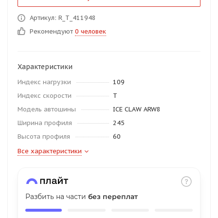
об оплате Плайтом
Артикул: R_T_411948
Рекомендуют
0 человек
Остались вопросы?
25
Характеристики
8 800 302-02-51
Индекс нагрузки
109
plait.ru
раз в 2
Индекс скорости
T
недели
Модель автошины
ICE CLAW ARW8
Ширина профиля
245
Высота профиля
60
Все характеристики
Разбить на части
без переплат