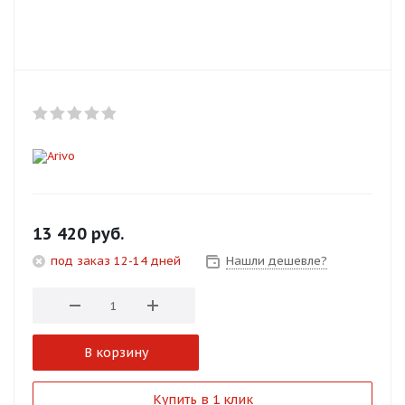
Добавляйте товары
в корзину
Оплачивайте сегодня только
25
% картой любого банка
Получайте товар
выбранный способом
13 420
руб.
под заказ 12-14 дней
Нашли дешевле?
Оставшиеся
75
% будут
списываться
с вашей карты
по
25
%
каждые 2 недели
В корзину
Подробнее
Купить в 1 клик