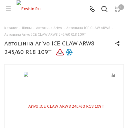
0
Каталог
-
Шины
-
Автошина Arivo
-
Автошина ICE CLAW ARW8
-
Для клиентов всех банков
Автошина Arivo ICE CLAW ARW8 245/60 R18 109T
Автошина Arivo ICE CLAW ARW8
Разбейте
245/60 R18 109T
оплату
на части
без переплат
График платежей
Сегодня
25
%