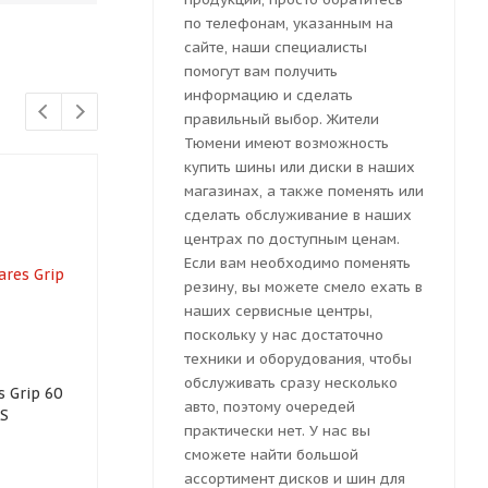
по телефонам, указанным на
сайте, наши специалисты
помогут вам получить
информацию и сделать
правильный выбор. Жители
Тюмени имеют возможность
купить шины или диски в наших
магазинах, а также поменять или
сделать обслуживание в наших
центрах по доступным ценам.
Если вам необходимо поменять
резину, вы можете смело ехать в
наших сервисные центры,
поскольку у нас достаточно
техники и оборудования, чтобы
обслуживать сразу несколько
 Grip 60
Автошина Sonix Winter X
Автошина Co
авто, поэтому очередей
5S
Pro Studs 77 245/60 R18
Winter Stud 
практически нет. У нас вы
109T
109T
сможете найти большой
ассортимент дисков и шин для