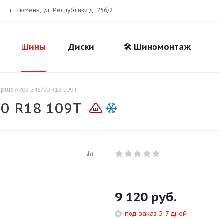
г. Тюмень, ул. Республики д. 256/2
Шины
Диски
🛠️ Шиномонтаж
plus A703 245/60 R18 109T
0 R18 109T
Для клиентов всех банков
9 120
руб.
Разбейте
оплату
под заказ 5-7 дней
на части
без переплат