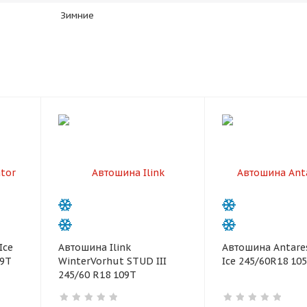
Зимние
раз в 2 недели
Ice
Автошина Ilink
Автошина Antares
09T
WinterVorhut STUD III
Ice 245/60R18 10
245/60 R18 109T