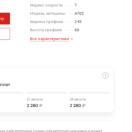
Индекс скорости
T
Модель автошины
A703
ну
Ширина профиля
245
Высота профиля
60
Все характеристики
плат
21 августа
28 августа
2 280
₽
2 280
₽
ена действительна только для интернет-магазина и может