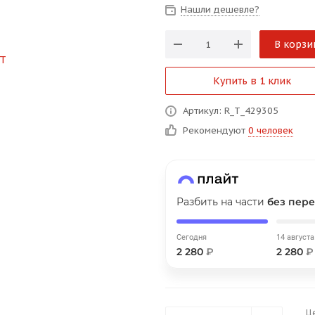
Нашли дешевле?
В корзи
График платежей
Купить в 1 клик
Сегодня
Артикул: R_T_429305
25
%
Рекомендуют
0 человек
Добавляйте товары
в корзину
Разбить на части
без пере
Сегодня
14 августа
2 280
₽
2 280
₽
Оплачивайте сегодня только
25
% картой любого банка
Ц