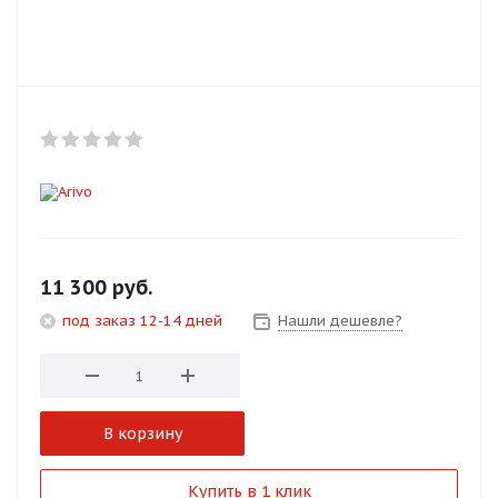
Добавляйте товары
в корзину
Оплачивайте сегодня только
25
% картой любого банка
Получайте товар
выбранный способом
11 300
руб.
под заказ 12-14 дней
Нашли дешевле?
Оставшиеся
75
% будут
списываться
с вашей карты
по
25
%
каждые 2 недели
В корзину
Подробнее
Купить в 1 клик