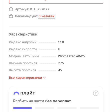
об оплате Плайтом
Артикул: R_T_353033
Рекомендуют
0 человек
Остались вопросы?
25
Характеристики
8 800 302-02-51
Индекс нагрузки
110
plait.ru
раз в 2
Индекс скорости
H
недели
Модель автошины
Winmaster ARW5
Ширина профиля
275
Высота профиля
45
Все характеристики
Разбить на части
без переплат