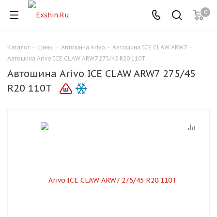
0
Каталог
-
Шины
-
Автошина Arivo
-
Автошина ICE CLAW ARW7
-
Для клиентов всех банков
Автошина Arivo ICE CLAW ARW7 275/45 R20 110T
Автошина Arivo ICE CLAW ARW7 275/45
Разбейте
R20 110T
оплату
на части
без переплат
График платежей
Сегодня
25
%