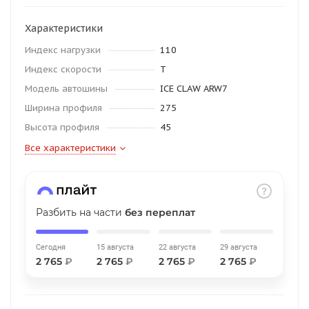
об оплате Плайтом
Характеристики
Индекс нагрузки
110
Индекс скорости
T
Остались вопросы?
25
Модель автошины
ICE CLAW ARW7
8 800 302-02-51
Ширина профиля
275
plait.ru
раз в 2
Высота профиля
45
недели
Все характеристики
Разбить на части
без переплат
Сегодня
15 августа
22 августа
29 августа
2 765
₽
2 765
₽
2 765
₽
2 765
₽