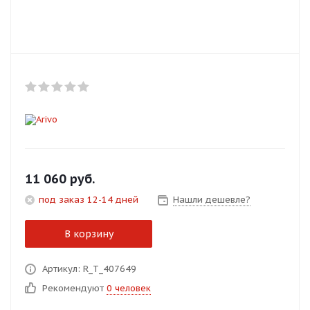
Добавляйте товары
в корзину
Оплачивайте сегодня только
25
% картой любого банка
Получайте товар
выбранный способом
11 060
руб.
под заказ 12-14 дней
Нашли дешевле?
Оставшиеся
75
% будут
списываться
с вашей карты
В корзину
по
25
%
каждые 2 недели
Артикул: R_T_407649
Рекомендуют
0 человек
Подробнее