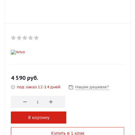
Добавляйте товары
в корзину
Оплачивайте сегодня только
25
% картой любого банка
Получайте товар
выбранный способом
4 590
руб.
под заказ 12-14 дней
Нашли дешевле?
Оставшиеся
75
% будут
списываться
с вашей карты
по
25
%
каждые 2 недели
В корзину
Подробнее
Купить в 1 клик