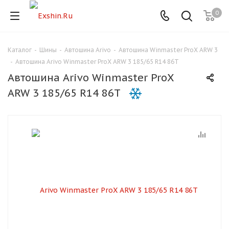
0
Каталог
-
Шины
-
Автошина Arivo
-
Автошина Winmaster ProX ARW 3
Для клиентов всех банков
-
Автошина Arivo Winmaster ProX ARW 3 185/65 R14 86T
Автошина Arivo Winmaster ProX
Разбейте
ARW 3 185/65 R14 86T
оплату
на части
без переплат
График платежей
Сегодня
25
%