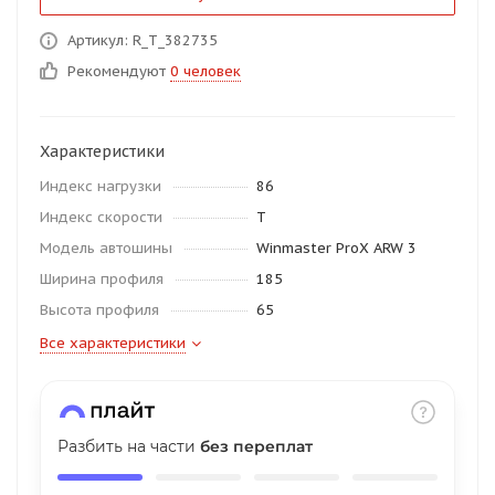
об оплате Плайтом
Артикул: R_T_382735
Рекомендуют
0 человек
Остались вопросы?
25
Характеристики
8 800 302-02-51
Индекс нагрузки
86
plait.ru
раз в 2
Индекс скорости
T
недели
Модель автошины
Winmaster ProX ARW 3
Ширина профиля
185
Высота профиля
65
Все характеристики
Разбить на части
без переплат