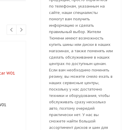
по телефонам, указанным на
сайте, наши специалисты
помогут вам получить
информацию и сделать
правильный выбор. Жители
Тюмени имеют возможность
купить шины или диски в наших
магазинах, а также поменять или
сделать обслуживание в наших
центрах по доступным ценам.
Если вам необходимо поменять
резину, вы можете смело ехать в
наших сервисные центры,
поскольку у нас достаточно
техники и оборудования, чтобы
обслуживать сразу несколько
W01
Автошина Tunga Nordway
Автошина Con
авто, поэтому очередей
3 185/65R14 86Q
Ice 2 185/65 
практически нет. У нас вы
сможете найти большой
ассортимент дисков и шин для