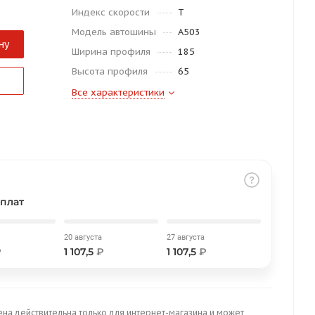
Индекс скорости
T
Модель автошины
A503
ну
Ширина профиля
185
Высота профиля
65
Все характеристики
плат
20 августа
27 августа
₽
1 107,5
₽
1 107,5
₽
ена действительна только для интернет-магазина и может