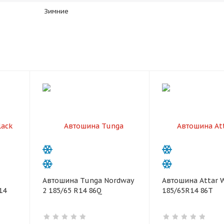
Зимние
раз в 2 недели
Автошина Tunga Nordway
Автошина Attar 
14
2 185/65 R14 86Q
185/65R14 86T