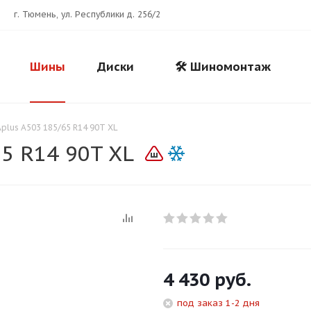
г. Тюмень, ул. Республики д. 256/2
Шины
Диски
🛠️ Шиномонтаж
plus A503 185/65 R14 90T XL
5 R14 90T XL
Для клиентов всех банков
4 430
руб.
Разбейте
оплату
под заказ 1-2 дня
на части
без переплат