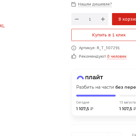
Нашли дешевле?
В корзи
График платежей
Купить в 1 клик
Сегодня
Артикул: R_T_307291
25
%
Рекомендуют
0 человек
Добавляйте товары
в корзину
Разбить на части
без пере
Сегодня
13 августа
1 107,5
₽
1 107,5
Оплачивайте сегодня только
25
% картой любого банка
Ц