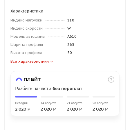
об оплате Плайтом
Характеристики
Индекс нагрузки
110
Индекс скорости
W
Остались вопросы?
Модель автошины
A610
25
8 800 302-02-51
Ширина профиля
265
plait.ru
раз в 2
Высота профиля
50
недели
Все характеристики
Разбить на части
без переплат
Сегодня
14 августа
21 августа
28 августа
2 020
₽
2 020
₽
2 020
₽
2 020
₽