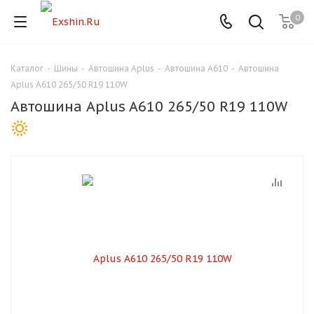
0
Каталог
-
Шины
-
Автошина Aplus
-
Автошина A610
-
Автошина
Для клиентов всех банков
Aplus A610 265/50 R19 110W
Автошина Aplus A610 265/50 R19 110W
Разбейте
оплату
на части
без переплат
График платежей
Сегодня
25
%