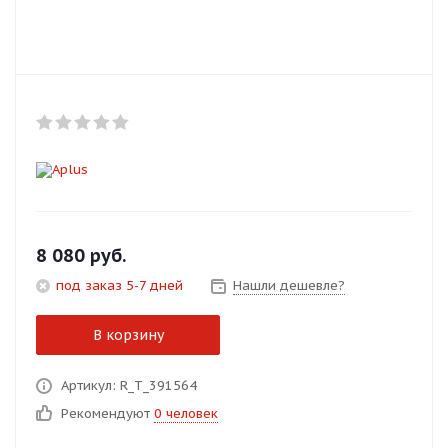
Добавляйте товары
в корзину
Оплачивайте сегодня только
25
% картой любого банка
Получайте товар
выбранный способом
8 080
руб.
под заказ 5-7 дней
Нашли дешевле?
Оставшиеся
75
% будут
списываться
с вашей карты
В корзину
по
25
%
каждые 2 недели
Артикул: R_T_391564
Рекомендуют
0 человек
Подробнее