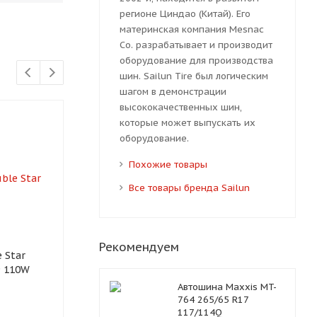
регионе Циндао (Китай). Его
материнская компания Mesnac
Co. разрабатывает и производит
оборудование для производства
шин. Sailun Tire был логическим
шагом в демонстрации
высококачественных шин,
которые может выпускать их
оборудование.
Похожие товары
Все товары бренда Sailun
Рекомендуем
 Star
Автошина Sonix L-Zeal 56
Автошина Ari
9 110W
265/50 R19 110V
ARZ5 265/50 
Автошина Maxxis MT-
764 265/65 R17
117/114Q