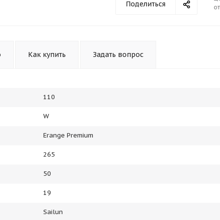
Поделиться
от
Оставшиеся
75
% будут
списываться
с вашей карты
по
25
%
каждые 2 недели
о
Как купить
Задать вопрос
Подробнее
об оплате Плайтом
110
W
Erange Premium
25
раз в 2
265
Остались вопросы?
недели
8 800 302-02-51
50
plait.ru
19
Sailun