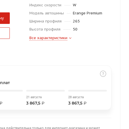
Индекс скорости
W
Модель автошины
Erange Premium
ну
Ширина профиля
265
Высота профиля
50
Все характеристики
плат
21 августа
28 августа
₽
3 867,5
₽
3 867,5
₽
ена действительна только для интернет-магазина и может