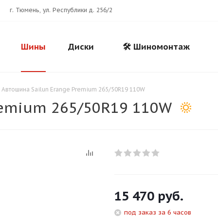
г. Тюмень, ул. Республики д. 256/2
Шины
Диски
🛠️ Шиномонтаж
Автошина Sailun Erange Premium 265/50R19 110W
remium 265/50R19 110W
Для клиентов всех банков
Разбейте
оплату
на части
без переплат
15 470
руб.
под заказ за 6 часов