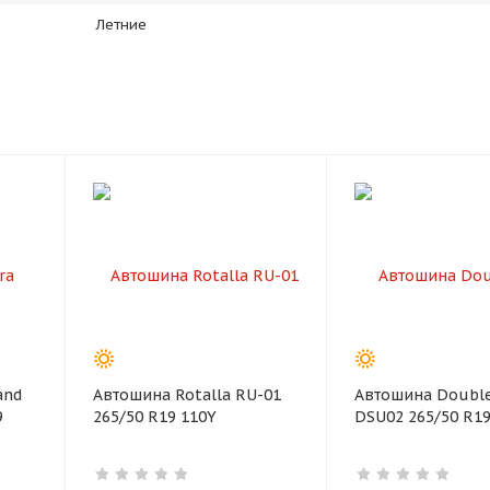
Летние
раз в 2 недели
and
Автошина Rotalla RU-01
Автошина Double
9
265/50 R19 110Y
DSU02 265/50 R1