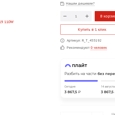
Нашли дешевле?
График платежей
В корзи
Сегодня
25
%
Купить в 1 клик
Артикул: R_T_455192
Рекомендуют
0 человек
Добавляйте товары
в корзину
Разбить на части
без пере
Оплачивайте сегодня только
25
% картой любого банка
Сегодня
14 августа
3 867,5
₽
3 867,5
Получайте товар
выбранный способом
Ц