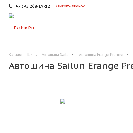
+7 345 268-19-12
Заказать звонок
Каталог
-
Шины
-
Автошина Sailun
-
Автошина Erange Premium
-
Автошина Sailun Erange P