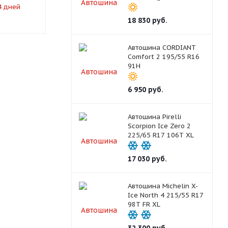
4 дней
под заказ 7-10 дней
под заказ 
18 830
руб.
Автошина CORDIANT
Comfort 2 195/55 R16
91H
6 950
руб.
Автошина Pirelli
Scorpion Ice Zero 2
225/65 R17 106T XL
17 030
руб.
Автошина Michelin X-
Ice North 4 215/55 R17
98T FR XL