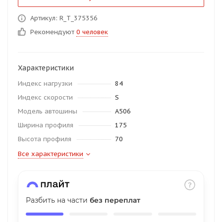
об оплате Плайтом
Артикул: R_T_375356
Рекомендуют
0 человек
Остались вопросы?
25
Характеристики
8 800 302-02-51
Индекс нагрузки
84
plait.ru
раз в 2
Индекс скорости
S
недели
Модель автошины
A506
Ширина профиля
175
Высота профиля
70
Все характеристики
Разбить на части
без переплат