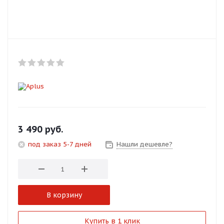
Добавляйте товары
в корзину
Оплачивайте сегодня только
25
% картой любого банка
Получайте товар
выбранный способом
3 490
руб.
под заказ 5-7 дней
Нашли дешевле?
Оставшиеся
75
% будут
списываться
с вашей карты
по
25
%
каждые 2 недели
В корзину
Подробнее
Купить в 1 клик