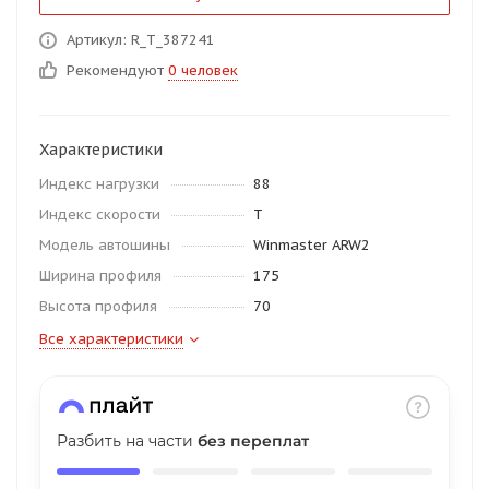
об оплате Плайтом
Артикул: R_T_387241
Рекомендуют
0 человек
Остались вопросы?
25
Характеристики
8 800 302-02-51
Индекс нагрузки
88
plait.ru
раз в 2
Индекс скорости
T
недели
Модель автошины
Winmaster ARW2
Ширина профиля
175
Высота профиля
70
Все характеристики
Разбить на части
без переплат