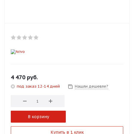
Добавляйте товары
в корзину
Оплачивайте сегодня только
25
% картой любого банка
Получайте товар
выбранный способом
4 470
руб.
под заказ 12-14 дней
Нашли дешевле?
Оставшиеся
75
% будут
списываться
с вашей карты
по
25
%
каждые 2 недели
В корзину
Подробнее
Купить в 1 клик