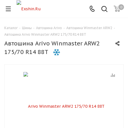
0
Каталог
-
Шины
-
Автошина Arivo
-
Автошина Winmaster ARW2
-
Для клиентов всех банков
Автошина Arivo Winmaster ARW2 175/70 R14 88T
Автошина Arivo Winmaster ARW2
Разбейте
175/70 R14 88T
оплату
на части
без переплат
График платежей
Сегодня
25
%