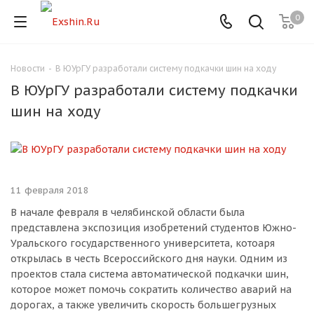
0
Новости
-
В ЮУрГУ разработали систему подкачки шин на ходу
Для клиентов всех банков
В ЮУрГУ разработали систему подкачки
Разбейте
шин на ходу
оплату
на части
без переплат
11 февраля 2018
В начале февраля в челябинской области была
График платежей
представлена экспозиция изобретений студентов Южно-
Уральского государственного университета, котоаря
открылась в честь Всероссийского дня науки. Одним из
Сегодня
проектов стала система автоматической подкачки шин,
25
%
которое может помочь сократить количество аварий на
дорогах, а также увеличить скорость большегрузных