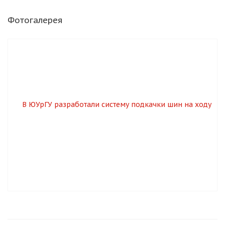
об оплате Плайтом
Фотогалерея
Остались вопросы?
25
8 800 302-02-51
plait.ru
раз в 2
недели