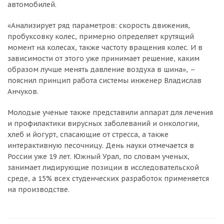
автомобилей.
Добавляйте товары
«Анализирует ряд параметров: скорость движения,
в корзину
пробуксовку колес, примерно определяет крутящий
момент на колесах, также частоту вращения колес. И в
зависимости от этого уже принимает решение, каким
Оплачивайте сегодня только
образом лучше менять давление воздуха в шина», –
25
% картой любого банка
пояснил принцип работа системы инженер Владислав
Анчуков.
Получайте товар
Молодые ученые также представили аппарат для лечения
выбранный способом
и профилактики вирусных заболеваний и онкологии,
хлеб и йогурт, спасающие от стресса, а также
интерактивную песочницу. День науки отмечается в
Оставшиеся
75
% будут
России уже 19 лет. Южный Урал, по словам ученых,
списываться
с вашей карты
занимает лидирующие позиции в исследовательской
по
25
%
каждые 2 недели
среде, а 15% всех студенческих разработок применяется
на производстве.
Подробнее