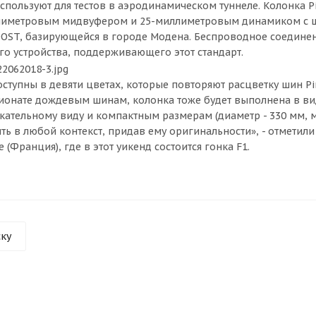
спользуют для тестов в аэродинамическом туннеле. Колонка P
ллиметровым мидвуфером и 25-миллиметровым динамиком с ш
Сегодня
OST, базирующейся в городе Модена. Беспроводное соединени
25
%
го устройства, поддерживающего этот стандарт.
 доступны в девяти цветах, которые повторяют расцветку шин Pi
онате дождевым шинам, колонка тоже будет выполнена в вид
тельному виду и компактным размерам (диаметр - 330 мм, ма
Добавляйте товары
в корзину
ть в любой контекст, придав ему оригинальности», - отметили
 (Франция), где в этот уикенд состоится гонка F1.
Оплачивайте сегодня только
25
% картой любого банка
ску
Получайте товар
выбранный способом
Оставшиеся
75
% будут
списываться