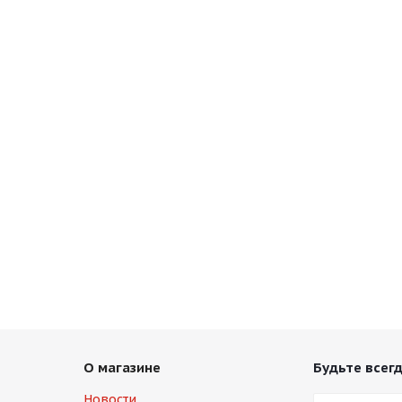
с вашей карты
по
25
%
каждые 2 недели
Подробнее
об оплате Плайтом
25
раз в 2
Остались вопросы?
недели
8 800 302-02-51
plait.ru
О магазине
Будьте всегд
Новости