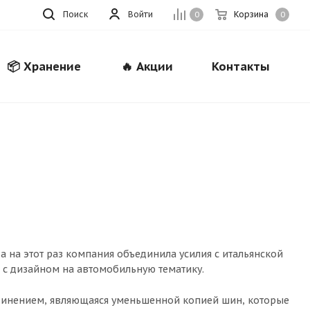
Поиск
Войти
Корзина
0
0
📦 Хранение
🔥 Акции
Контакты
Закрыть
 на этот раз компания объединила усилия с итальянской
с дизайном на автомобильную тематику.
единением, являющаяся уменьшенной копией шин, которые