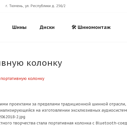
г. Тюмень, ул. Республики д. 256/2
Шины
Диски
🛠️ Шиномонтаж
тивную колонку
Для клиентов всех банков
Разбейте
оплату
на части
без переплат
оими проектами за пределами традиционной шинной отрасли, а
иализирующейся на изготовлении эксклюзивных аудиосистем 
График платежей
ного творчества стала портативная колонка с Bluetooth-со