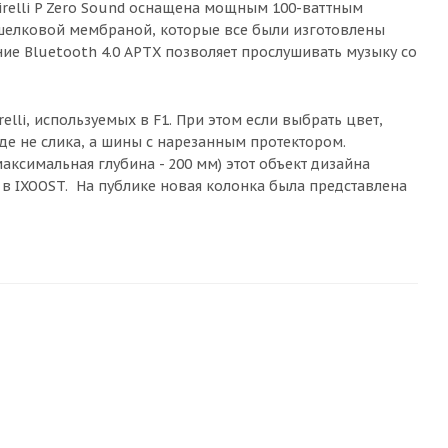
irelli P Zero Sound оснащена мощным 100-ваттным
елковой мембраной, которые все были изготовлены
е Bluetooth 4.0 APTX позволяет прослушивать музыку со
relli, используемых в F1. При этом если выбрать цвет,
е не слика, а шины с нарезанным протектором.
ксимальная глубина - 200 мм) этот объект дизайна
 в IXOOST. На публике новая колонка была представлена