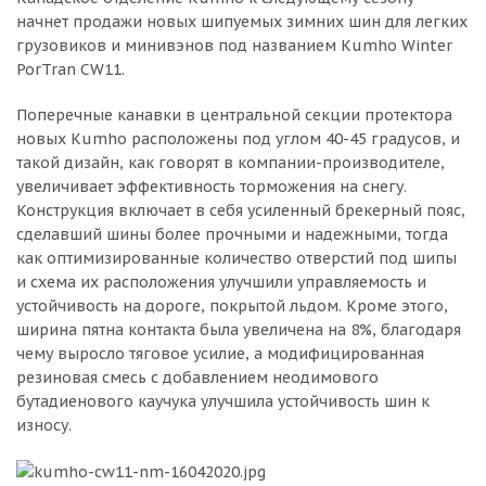
начнет продажи новых шипуемых зимних шин для легких
Добавляйте товары
грузовиков и минивэнов под названием Kumho Winter
в корзину
PorTran CW11.
Поперечные канавки в центральной секции протектора
Оплачивайте сегодня только
новых Kumho расположены под углом 40-45 градусов, и
25
% картой любого банка
такой дизайн, как говорят в компании-производителе,
увеличивает эффективность торможения на снегу.
Конструкция включает в себя усиленный брекерный пояс,
Получайте товар
сделавший шины более прочными и надежными, тогда
выбранный способом
как оптимизированные количество отверстий под шипы
и схема их расположения улучшили управляемость и
устойчивость на дороге, покрытой льдом. Кроме этого,
Оставшиеся
75
% будут
ширина пятна контакта была увеличена на 8%, благодаря
списываться
с вашей карты
чему выросло тяговое усилие, а модифицированная
резиновая смесь с добавлением неодимового
по
25
%
каждые 2 недели
бутадиенового каучука улучшила устойчивость шин к
износу.
Подробнее