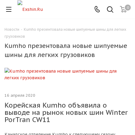
0
Новости
-
Kumho презентовала новые шипуемые шины для легких
Для клиентов всех банков
грузовиков
Kumho презентовала новые шипуемые
Разбейте
шины для легких грузовиков
оплату
на части
без переплат
График платежей
16 апреля 2020
Корейская Kumho объявила о
выводе на рынок новых шин Winter
Сегодня
PorTran CW11
25
%
Канадское отделение Kumho к следующему сезону