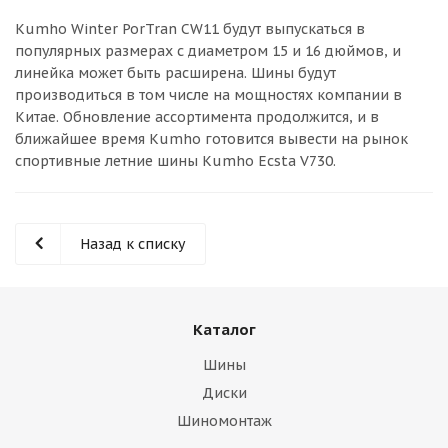
об оплате Плайтом
Kumho Winter PorTran CW11 будут выпускаться в
популярных размерах с диаметром 15 и 16 дюймов, и
линейка может быть расширена. Шины будут
производиться в том числе на мощностях компании в
Китае. Обновление ассортимента продолжится, и в
Остались вопросы?
25
ближайшее время Kumho готовится вывести на рынок
8 800 302-02-51
спортивные летние шины Kumho Ecsta V730.
plait.ru
раз в 2
недели
Назад к списку
Каталог
Шины
Диски
Шиномонтаж