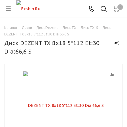
0
Каталог
-
Диски
-
Диск Dezent
-
Диск TX
-
Диск TX, S
-
Диск
Для клиентов всех банков
DEZENT TX 8x18 5*112 Et:30 Dia:66,6 S
Диск DEZENT TX 8x18 5*112 Et:30
Разбейте
Dia:66,6 S
оплату
на части
без переплат
График платежей
Сегодня
25
%