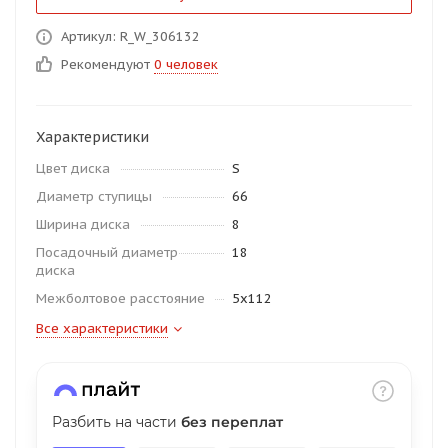
об оплате Плайтом
Артикул: R_W_306132
Рекомендуют
0 человек
Остались вопросы?
25
Характеристики
8 800 302-02-51
Цвет диска
S
plait.ru
раз в 2
Диаметр ступицы
66
недели
Ширина диска
8
Посадочный диаметр
18
диска
Межболтовое расстояние
5x112
Все характеристики
Разбить на части
без переплат