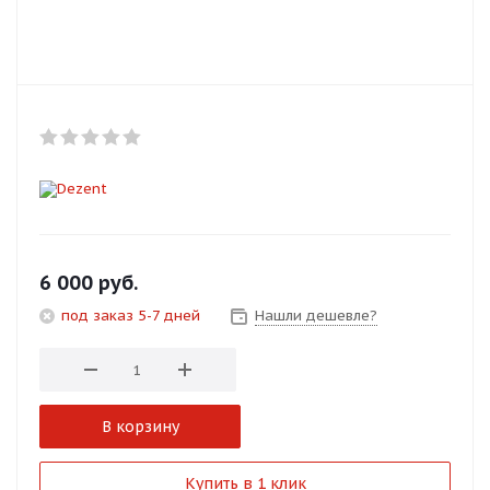
Добавляйте товары
в корзину
Оплачивайте сегодня только
25
% картой любого банка
Получайте товар
выбранный способом
6 000
руб.
под заказ 5-7 дней
Нашли дешевле?
Оставшиеся
75
% будут
списываться
с вашей карты
по
25
%
каждые 2 недели
В корзину
Подробнее
Купить в 1 клик