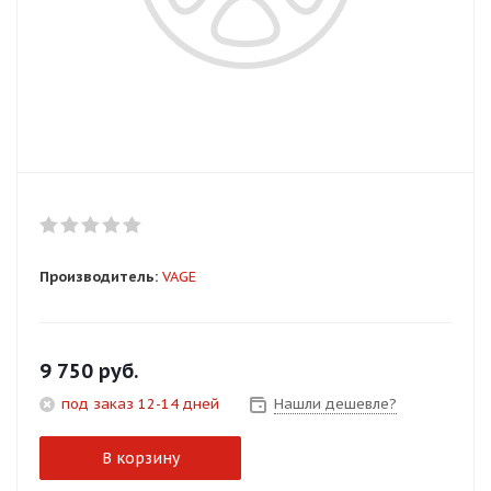
Добавляйте товары
в корзину
Оплачивайте сегодня только
25
% картой любого банка
Получайте товар
выбранный способом
Производитель:
VAGE
Оставшиеся
75
% будут
списываться
с вашей карты
9 750
руб.
по
25
%
каждые 2 недели
под заказ 12-14 дней
Нашли дешевле?
В корзину
Подробнее