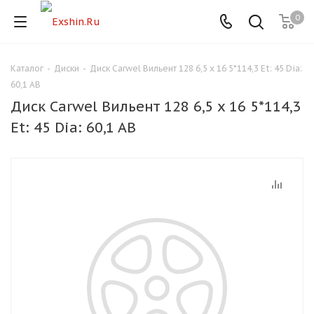
0
Каталог
-
Диски
-
Диск Carwel Вильент 128 6,5 x 16 5*114,3 Et: 45 Dia:
Для клиентов всех банков
60,1 AB
Диск Carwel Вильент 128 6,5 x 16 5*114,3
Разбейте
Et: 45 Dia: 60,1 AB
оплату
на части
без переплат
График платежей
Сегодня
25
%