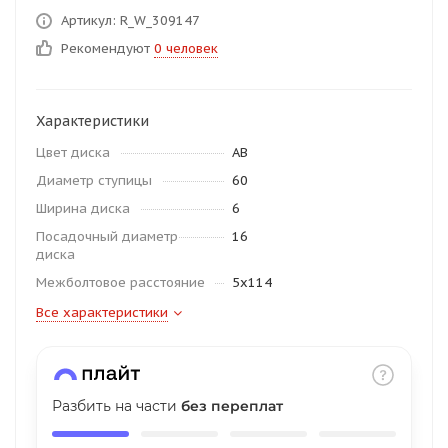
об оплате Плайтом
Артикул: R_W_309147
Рекомендуют
0 человек
Характеристики
Остались вопросы?
25
8 800 302-02-51
Цвет диска
AB
plait.ru
раз в 2
Диаметр ступицы
60
недели
Ширина диска
6
Посадочный диаметр
16
диска
Межболтовое расстояние
5x114
Все характеристики
Разбить на части
без переплат