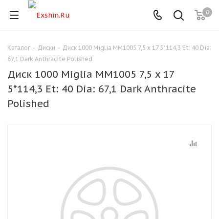
0
Каталог
-
Диски
-
Диск 1000 Miglia MM1005 7,5 x 17 5*114,3 Et: 40 Dia:
Для клиентов всех банков
67,1 Dark Anthracite Polished
Диск 1000 Miglia MM1005 7,5 x 17
Разбейте
5*114,3 Et: 40 Dia: 67,1 Dark Anthracite
оплату
на части
Polished
без переплат
График платежей
Сегодня
25
%