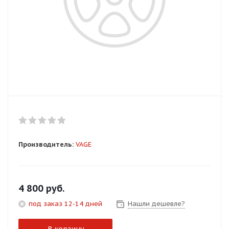
Добавляйте товары
в корзину
Оплачивайте сегодня только
25
% картой любого банка
Получайте товар
выбранный способом
Производитель:
VAGE
Оставшиеся
75
% будут
списываться
с вашей карты
по
25
%
каждые 2 недели
4 800
руб.
под заказ 12-14 дней
Нашли дешевле?
Подробнее