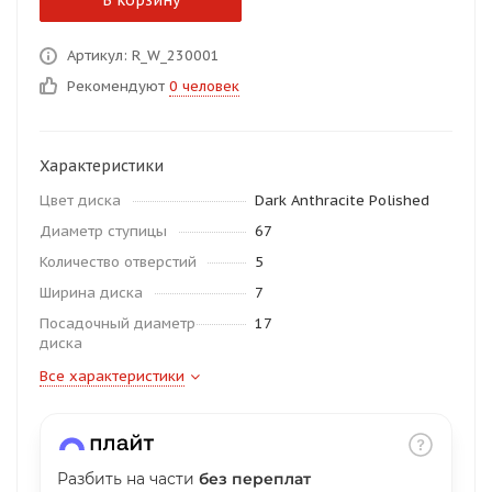
В корзину
об оплате Плайтом
Артикул: R_W_230001
Рекомендуют
0 человек
Остались вопросы?
25
8 800 302-02-51
Характеристики
plait.ru
раз в 2
Цвет диска
Dark Anthracite Polished
недели
Диаметр ступицы
67
Количество отверстий
5
Ширина диска
7
Посадочный диаметр
17
диска
Все характеристики
Разбить на части
без переплат