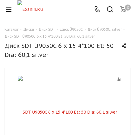
0
Каталог
-
Диски
-
Диск SDT
-
Диск Ü9050C
-
Диск Ü9050C, silver
-
Для клиентов всех банков
Диск SDT Ü9050C 6 x 15 4*100 Et: 50 Dia: 60,1 silver
Диск SDT Ü9050C 6 x 15 4*100 Et: 50
Разбейте
Dia: 60,1 silver
оплату
на части
без переплат
График платежей
Сегодня
25
%