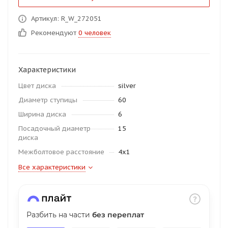
об оплате Плайтом
Артикул: R_W_272051
Рекомендуют
0 человек
Остались вопросы?
25
Характеристики
8 800 302-02-51
Цвет диска
silver
plait.ru
раз в 2
Диаметр ступицы
60
недели
Ширина диска
6
Посадочный диаметр
15
диска
Межболтовое расстояние
4x1
Все характеристики
Разбить на части
без переплат