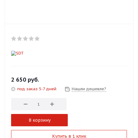
Добавляйте товары
в корзину
Оплачивайте сегодня только
25
% картой любого банка
Получайте товар
выбранный способом
2 650
руб.
под заказ 5-7 дней
Нашли дешевле?
Оставшиеся
75
% будут
списываться
с вашей карты
по
25
%
каждые 2 недели
В корзину
Подробнее
Купить в 1 клик