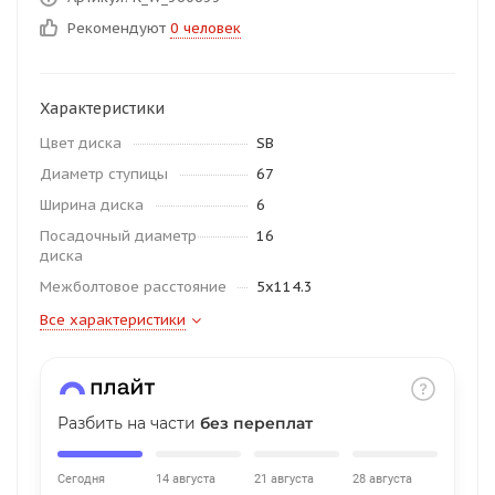
об оплате Плайтом
Рекомендуют
0 человек
Характеристики
Остались вопросы?
25
Цвет диска
SB
8 800 302-02-51
Диаметр ступицы
67
plait.ru
раз в 2
Ширина диска
6
недели
Посадочный диаметр
16
диска
Межболтовое расстояние
5x114.3
Все характеристики
Разбить на части
без переплат
Сегодня
14 августа
21 августа
28 августа