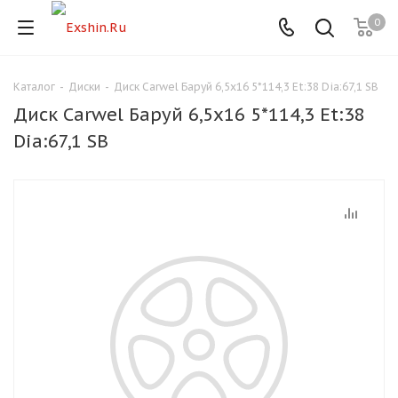
0
Каталог
-
Диски
-
Диск Carwel Баруй 6,5x16 5*114,3 Et:38 Dia:67,1 SB
Для клиентов всех банков
Диск Carwel Баруй 6,5x16 5*114,3 Et:38
Разбейте
Dia:67,1 SB
оплату
на части
без переплат
График платежей
Сегодня
25
%