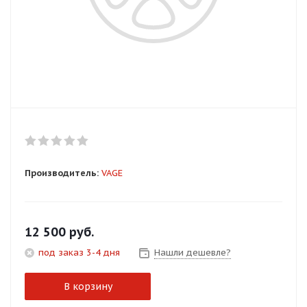
Добавляйте товары
в корзину
Оплачивайте сегодня только
25
% картой любого банка
Получайте товар
выбранный способом
Производитель:
VAGE
Оставшиеся
75
% будут
списываться
с вашей карты
12 500
руб.
по
25
%
каждые 2 недели
под заказ 3-4 дня
Нашли дешевле?
В корзину
Подробнее