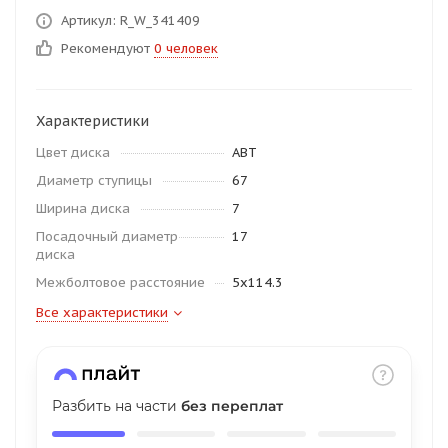
об оплате Плайтом
Артикул: R_W_341409
Рекомендуют
0 человек
Характеристики
Остались вопросы?
25
8 800 302-02-51
Цвет диска
ABT
plait.ru
раз в 2
Диаметр ступицы
67
недели
Ширина диска
7
Посадочный диаметр
17
диска
Межболтовое расстояние
5x114.3
Все характеристики
Разбить на части
без переплат