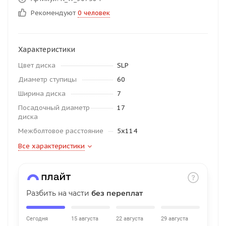
об оплате Плайтом
Рекомендуют
0 человек
Характеристики
Остались вопросы?
25
Цвет диска
SLP
8 800 302-02-51
Диаметр ступицы
60
plait.ru
раз в 2
Ширина диска
7
недели
Посадочный диаметр
17
диска
Межболтовое расстояние
5x114
Все характеристики
Разбить на части
без переплат
Сегодня
15 августа
22 августа
29 августа