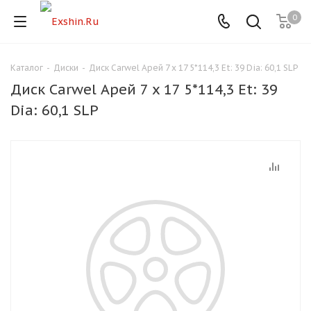
0
Каталог
-
Диски
-
Диск Carwel Арей 7 x 17 5*114,3 Et: 39 Dia: 60,1 SLP
Для клиентов всех банков
Диск Carwel Арей 7 x 17 5*114,3 Et: 39
Разбейте
Dia: 60,1 SLP
оплату
на части
без переплат
График платежей
Сегодня
25
%