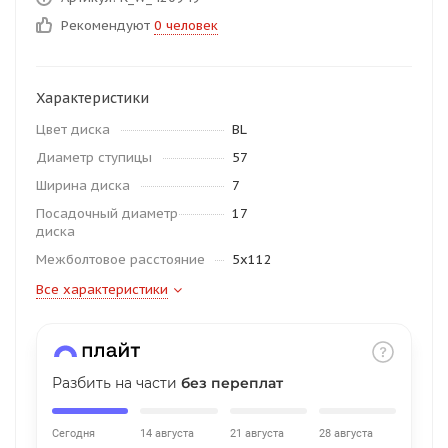
об оплате Плайтом
Рекомендуют
0 человек
Характеристики
Остались вопросы?
25
Цвет диска
BL
8 800 302-02-51
Диаметр ступицы
57
plait.ru
раз в 2
Ширина диска
7
недели
Посадочный диаметр
17
диска
Межболтовое расстояние
5x112
Все характеристики
Разбить на части
без переплат
Сегодня
14 августа
21 августа
28 августа