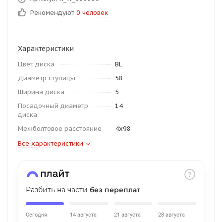
об оплате Плайтом
Рекомендуют
0 человек
Характеристики
Остались вопросы?
25
Цвет диска
BL
8 800 302-02-51
Диаметр ступицы
58
plait.ru
раз в 2
Ширина диска
5
недели
Посадочный диаметр
14
диска
Межболтовое расстояние
4x98
Все характеристики
Разбить на части
без переплат
Сегодня
14 августа
21 августа
28 августа