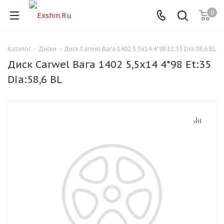
0
Каталог
-
Диски
-
Диск Carwel Вага 1402 5,5x14 4*98 Et:35 Dia:58,6 BL
Для клиентов всех банков
Диск Carwel Вага 1402 5,5x14 4*98 Et:35
Разбейте
Dia:58,6 BL
оплату
на части
без переплат
График платежей
Сегодня
25
%