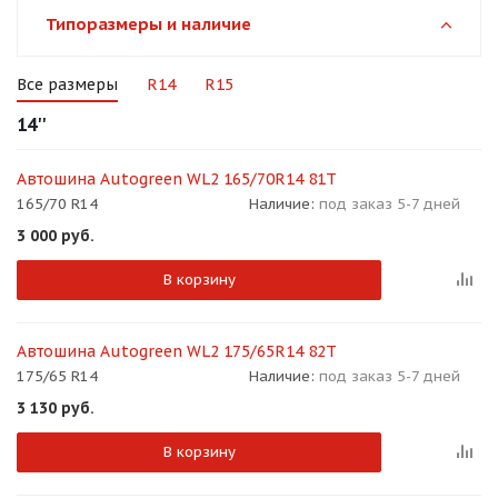
об оплате Плайтом
Типоразмеры и наличие
Все размеры
R14
R15
14''
Остались вопросы?
25
8 800 302-02-51
Автошина Autogreen WL2 165/70R14 81T
plait.ru
раз в 2
165/70 R14
Наличие:
под заказ 5-7 дней
недели
3 000
руб.
В корзину
Автошина Autogreen WL2 175/65R14 82T
175/65 R14
Наличие:
под заказ 5-7 дней
3 130
руб.
В корзину