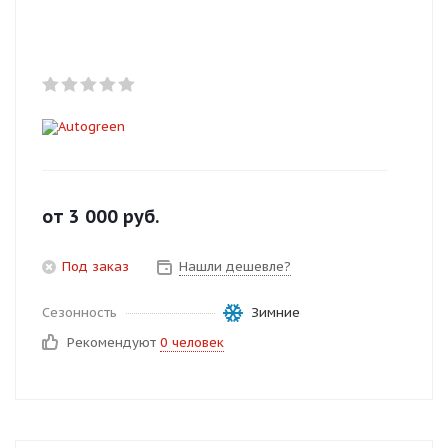
Добавляйте товары
в корзину
Оплачивайте сегодня только
25
% картой любого банка
Получайте товар
от
3 000
руб.
выбранный способом
Под заказ
Нашли дешевле?
Оставшиеся
75
% будут
Сезонность
Зимние
списываться
с вашей карты
Рекомендуют
0 человек
по
25
%
каждые 2 недели
Подробнее