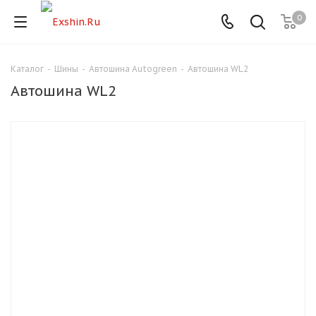
0
Каталог
-
Шины
-
Автошина Autogreen
-
Автошина WL2
Для клиентов всех банков
Автошина WL2
Разбейте
оплату
на части
без переплат
График платежей
Сегодня
25
%