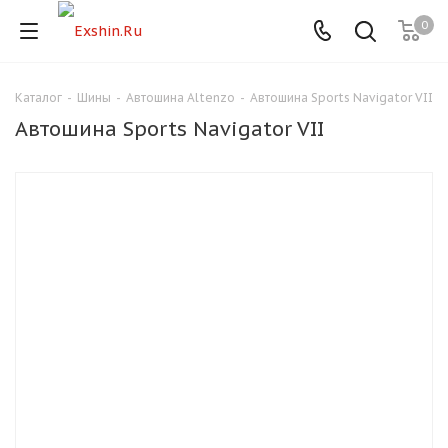
0
Каталог
-
Шины
-
Автошина Altenzo
-
Автошина Sports Navigator VII
Для клиентов всех банков
Автошина Sports Navigator VII
Разбейте
оплату
на части
без переплат
График платежей
Сегодня
25
%