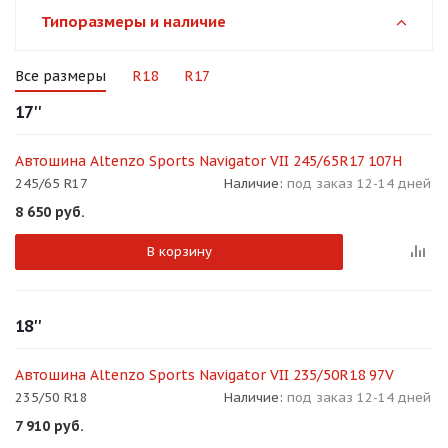
об оплате Плайтом
Типоразмеры и наличие
Все размеры
R18
R17
17''
Остались вопросы?
25
8 800 302-02-51
Автошина Altenzo Sports Navigator VII 245/65R17 107H
plait.ru
раз в 2
245/65 R17
Наличие:
под заказ 12-14 дней
недели
8 650
руб.
В корзину
18''
Автошина Altenzo Sports Navigator VII 235/50R18 97V
235/50 R18
Наличие:
под заказ 12-14 дней
7 910
руб.