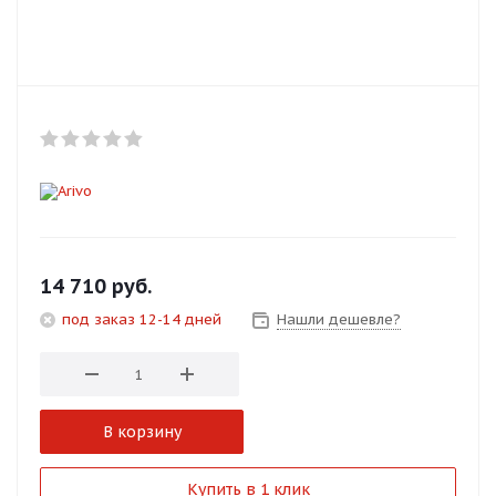
Добавляйте товары
в корзину
Оплачивайте сегодня только
25
% картой любого банка
Получайте товар
выбранный способом
14 710
руб.
под заказ 12-14 дней
Нашли дешевле?
Оставшиеся
75
% будут
списываться
с вашей карты
по
25
%
каждые 2 недели
В корзину
Подробнее
Купить в 1 клик