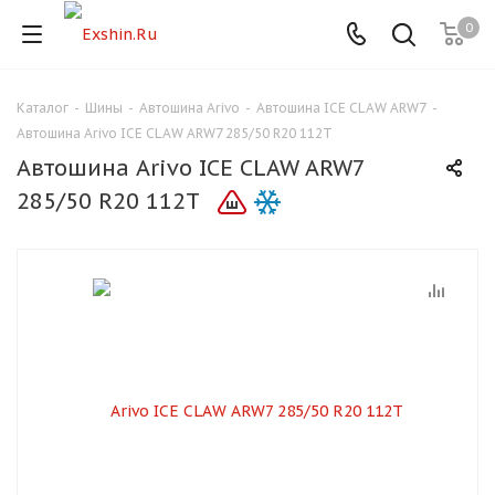
0
Каталог
-
Шины
-
Автошина Arivo
-
Автошина ICE CLAW ARW7
-
Для клиентов всех банков
Автошина Arivo ICE CLAW ARW7 285/50 R20 112T
Автошина Arivo ICE CLAW ARW7
Разбейте
285/50 R20 112T
оплату
на части
без переплат
График платежей
Сегодня
25
%