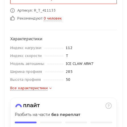
об оплате Плайтом
Артикул: R_T_411133
Рекомендуют
0 человек
Остались вопросы?
25
Характеристики
8 800 302-02-51
Индекс нагрузки
112
plait.ru
раз в 2
Индекс скорости
T
недели
Модель автошины
ICE CLAW ARW7
Ширина профиля
285
Высота профиля
50
Все характеристики
Разбить на части
без переплат