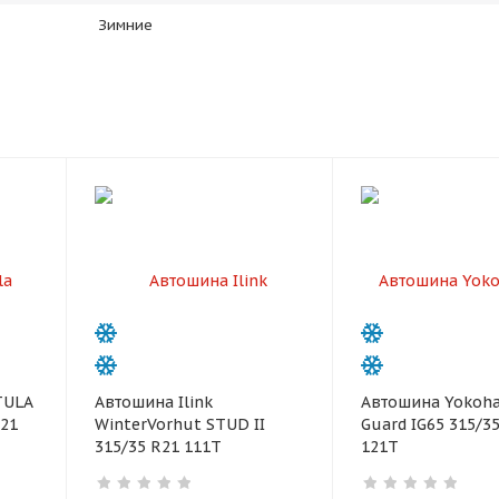
plait.ru
Зимние
раз в 2 недели
TULA
Автошина Ilink
Автошина Yokoha
R21
WinterVorhut STUD II
Guard IG65 315/3
315/35 R21 111T
121T