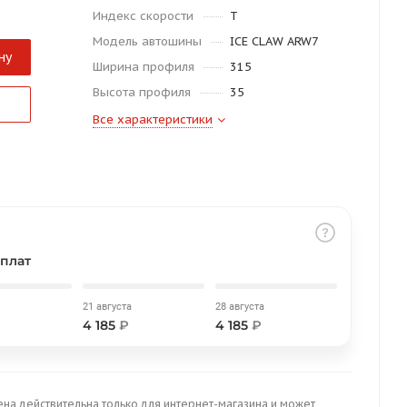
Индекс скорости
T
Модель автошины
ICE CLAW ARW7
ну
Ширина профиля
315
Высота профиля
35
Все характеристики
плат
21 августа
28 августа
4 185
₽
4 185
₽
ена действительна только для интернет-магазина и может