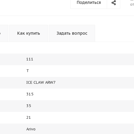
Поделиться
от
Получайте товар
выбранный способом
Оставшиеся
75
% будут
списываться
о
Как купить
Задать вопрос
с вашей карты
по
25
%
каждые 2 недели
111
Подробнее
об оплате Плайтом
T
ICE CLAW ARW7
315
25
35
раз в 2
Остались вопросы?
недели
21
8 800 302-02-51
Arivo