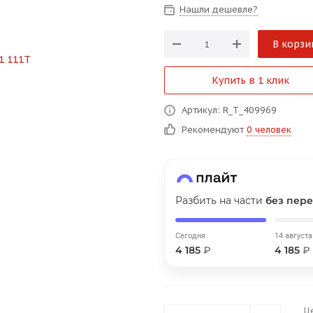
на части
без переплат
Нашли дешевле?
В корзи
График платежей
Купить в 1 клик
Сегодня
Артикул: R_T_409969
25
%
Рекомендуют
0 человек
Разбить на части
без пере
Добавляйте товары
в корзину
Сегодня
14 августа
4 185
₽
4 185
₽
Оплачивайте сегодня только
25
% картой любого банка
Ц