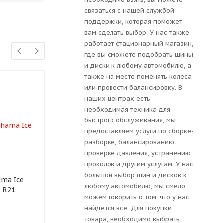
связаться с нашей службой
поддержки, которая поможет
вам сделать выбор. У нас также
работает стационарный магазин,
где вы сможете подобрать шины
и диски к любому автомобилю, а
также на месте поменять колеса
или провести балансировку. В
наших центрах есть
необходимая техника для
быстрого обслуживания, мы
предоставляем услуги по сборке-
разборке, балансированию,
проверке давления, устранению
проколов и другим услугам. У нас
большой выбор шин и дисков к
ma Ice
Автошина Ikon Tyres
любому автомобилю, мы смело
5 R21
(Nokian Tyres) Autograph
можем говорить о том, что у нас
Ice 9 SUV 315/35 R21 111T
найдется все. Для покупки
товара, необходимо выбрать