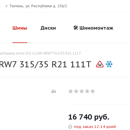
г. Тюмень, ул. Республики д. 256/2
Шины
Диски
🛠️ Шиномонтаж
Автошина Arivo ICE CLAW ARW7 315/35 R21 111T
RW7 315/35 R21 111T
Для клиентов всех банков
16 740
руб.
Разбейте
оплату
под заказ 12-14 дней