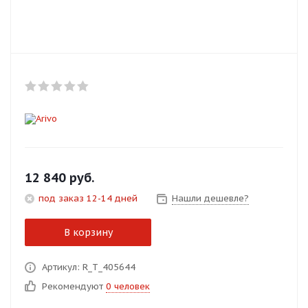
Добавляйте товары
в корзину
Оплачивайте сегодня только
25
% картой любого банка
Получайте товар
выбранный способом
12 840
руб.
под заказ 12-14 дней
Нашли дешевле?
Оставшиеся
75
% будут
списываться
с вашей карты
В корзину
по
25
%
каждые 2 недели
Артикул: R_T_405644
Рекомендуют
0 человек
Подробнее