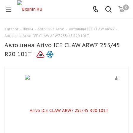
0
Каталог
-
Шины
-
Автошина Arivo
-
Автошина ICE CLAW ARW7
-
Для клиентов всех банков
Автошина Arivo ICE CLAW ARW7 255/45 R20 101T
Автошина Arivo ICE CLAW ARW7 255/45
Разбейте
R20 101T
оплату
на части
без переплат
График платежей
Сегодня
25
%