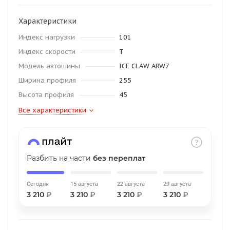
об оплате Плайтом
Характеристики
Индекс нагрузки
101
Индекс скорости
T
Остались вопросы?
25
Модель автошины
ICE CLAW ARW7
8 800 302-02-51
Ширина профиля
255
plait.ru
раз в 2
Высота профиля
45
недели
Все характеристики
Разбить на части
без переплат
Сегодня
15 августа
22 августа
29 августа
3 210
₽
3 210
₽
3 210
₽
3 210
₽