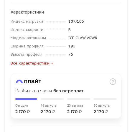
об оплате Плайтом
Характеристики
Индекс нагрузки
107/105
Индекс скорости
R
Остались вопросы?
25
Модель автошины
ICE CLAW ARW8
8 800 302-02-51
Ширина профиля
195
plait.ru
раз в 2
Высота профиля
75
недели
Все характеристики
Разбить на части
без переплат
Сегодня
16 августа
23 августа
30 августа
2 170
₽
2 170
₽
2 170
₽
2 170
₽