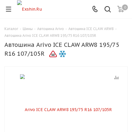
0
Каталог
-
Шины
-
Автошина Arivo
-
Автошина ICE CLAW ARW8
-
Для клиентов всех банков
Автошина Arivo ICE CLAW ARW8 195/75 R16 107/105R
Автошина Arivo ICE CLAW ARW8 195/75
Разбейте
R16 107/105R
оплату
на части
без переплат
График платежей
Сегодня
25
%