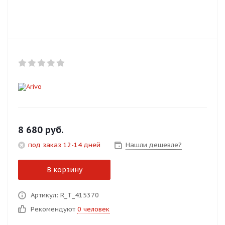
Добавляйте товары
в корзину
Оплачивайте сегодня только
25
% картой любого банка
Получайте товар
выбранный способом
8 680
руб.
под заказ 12-14 дней
Нашли дешевле?
Оставшиеся
75
% будут
списываться
с вашей карты
В корзину
по
25
%
каждые 2 недели
Артикул: R_T_415370
Рекомендуют
0 человек
Подробнее