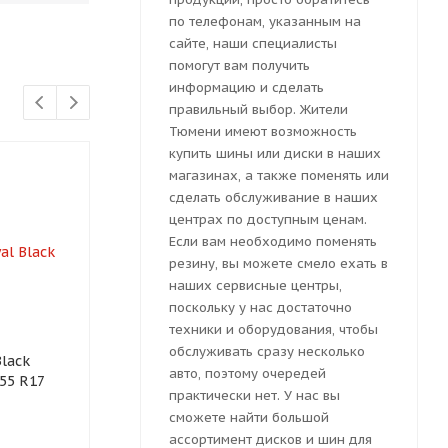
по телефонам, указанным на
сайте, наши специалисты
помогут вам получить
информацию и сделать
правильный выбор. Жители
Тюмени имеют возможность
купить шины или диски в наших
магазинах, а также поменять или
сделать обслуживание в наших
центрах по доступным ценам.
Если вам необходимо поменять
резину, вы можете смело ехать в
наших сервисные центры,
поскольку у нас достаточно
техники и оборудования, чтобы
обслуживать сразу несколько
lack
Автошина Sonix Winter X
Автошина La
авто, поэтому очередей
/55 R17
Pro Studs 69 225/55 R17
Arctictraxx 2
практически нет. У нас вы
101H
101T
сможете найти большой
ассортимент дисков и шин для