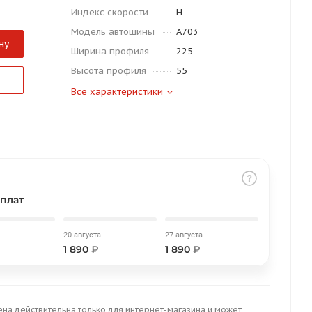
Индекс скорости
H
Модель автошины
A703
ну
Ширина профиля
225
Высота профиля
55
Все характеристики
плат
20 августа
27 августа
1 890
₽
1 890
₽
ена действительна только для интернет-магазина и может