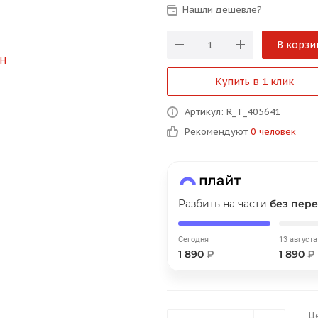
Нашли дешевле?
В корзи
График платежей
Купить в 1 клик
Сегодня
Артикул: R_T_405641
25
%
Рекомендуют
0 человек
Добавляйте товары
в корзину
Разбить на части
без пере
Сегодня
13 августа
1 890
₽
1 890
₽
Оплачивайте сегодня только
25
% картой любого банка
Ц