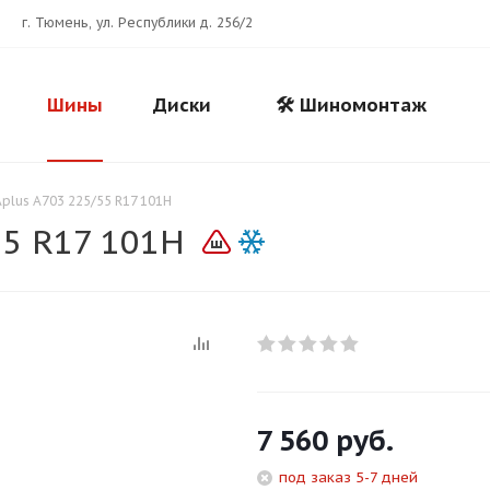
г. Тюмень, ул. Республики д. 256/2
Шины
Диски
🛠️ Шиномонтаж
plus A703 225/55 R17 101H
55 R17 101H
Для клиентов всех банков
7 560
руб.
Разбейте
оплату
под заказ 5-7 дней
на части
без переплат