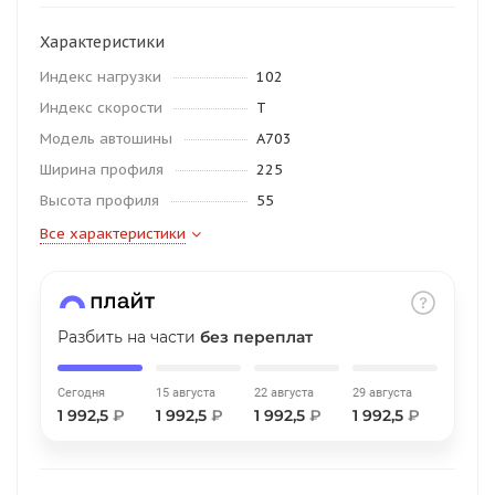
об оплате Плайтом
Характеристики
Индекс нагрузки
102
Индекс скорости
T
Остались вопросы?
Модель автошины
A703
25
8 800 302-02-51
Ширина профиля
225
plait.ru
раз в 2
Высота профиля
55
недели
Все характеристики
Разбить на части
без переплат
Сегодня
15 августа
22 августа
29 августа
1 992,5
₽
1 992,5
₽
1 992,5
₽
1 992,5
₽