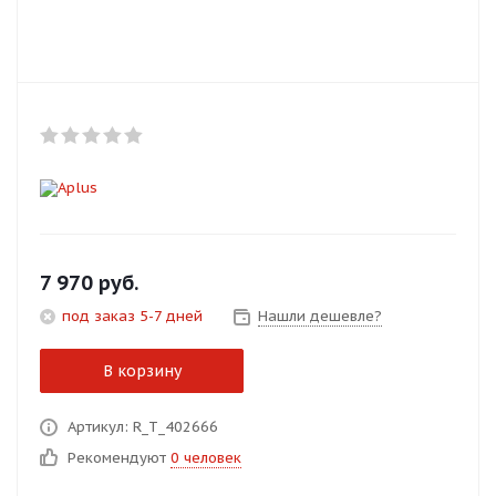
Добавляйте товары
в корзину
Оплачивайте сегодня только
25
% картой любого банка
Получайте товар
выбранный способом
7 970
руб.
под заказ 5-7 дней
Нашли дешевле?
Оставшиеся
75
% будут
списываться
с вашей карты
В корзину
по
25
%
каждые 2 недели
Артикул: R_T_402666
Рекомендуют
0 человек
Подробнее