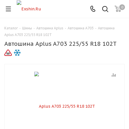
0
Каталог
-
Шины
-
Автошина Aplus
-
Автошина A703
-
Автошина
Для клиентов всех банков
Aplus A703 225/55 R18 102T
Автошина Aplus A703 225/55 R18 102T
Разбейте
оплату
на части
без переплат
График платежей
Сегодня
25
%