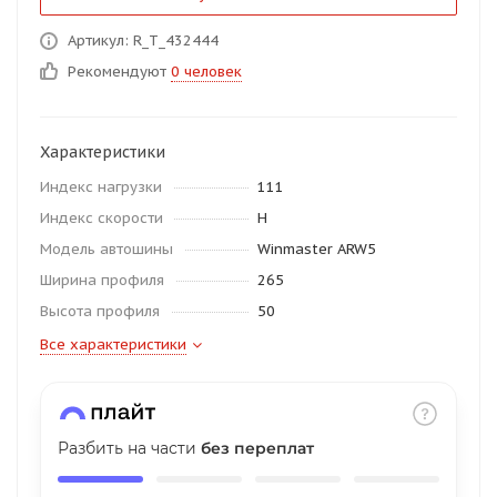
об оплате Плайтом
Артикул: R_T_432444
Рекомендуют
0 человек
Остались вопросы?
25
Характеристики
8 800 302-02-51
Индекс нагрузки
111
plait.ru
раз в 2
Индекс скорости
H
недели
Модель автошины
Winmaster ARW5
Ширина профиля
265
Высота профиля
50
Все характеристики
Разбить на части
без переплат