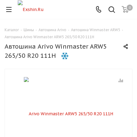
0
Каталог
-
Шины
-
Автошина Arivo
-
Автошина Winmaster ARW5
-
Для клиентов всех банков
Автошина Arivo Winmaster ARW5 265/50 R20 111H
Автошина Arivo Winmaster ARW5
Разбейте
265/50 R20 111H
оплату
на части
без переплат
График платежей
Сегодня
25
%