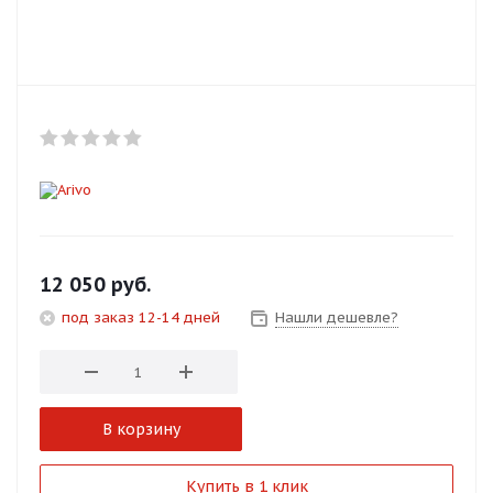
Добавляйте товары
в корзину
Оплачивайте сегодня только
25
% картой любого банка
Получайте товар
выбранный способом
12 050
руб.
под заказ 12-14 дней
Нашли дешевле?
Оставшиеся
75
% будут
списываться
с вашей карты
по
25
%
каждые 2 недели
В корзину
Подробнее
Купить в 1 клик