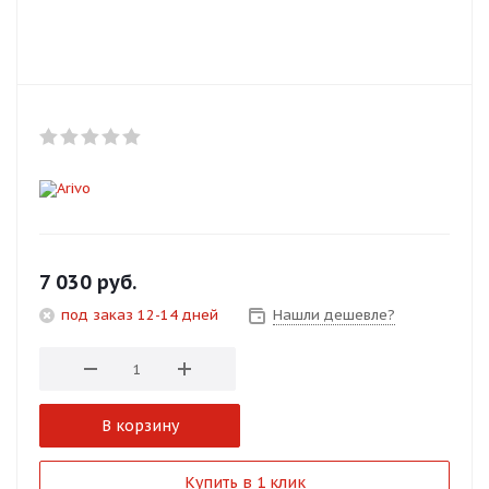
Добавляйте товары
в корзину
Оплачивайте сегодня только
25
% картой любого банка
Получайте товар
выбранный способом
7 030
руб.
под заказ 12-14 дней
Нашли дешевле?
Оставшиеся
75
% будут
списываться
с вашей карты
по
25
%
каждые 2 недели
В корзину
Подробнее
Купить в 1 клик