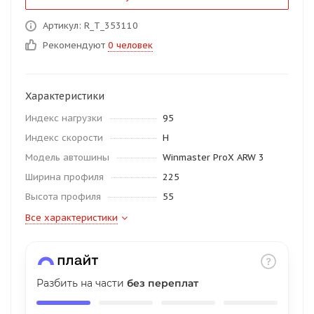
об оплате Плайтом
Артикул: R_T_353110
Рекомендуют
0 человек
Остались вопросы?
25
Характеристики
8 800 302-02-51
Индекс нагрузки
95
plait.ru
раз в 2
Индекс скорости
H
недели
Модель автошины
Winmaster ProX ARW 3
Ширина профиля
225
Высота профиля
55
Все характеристики
Разбить на части
без переплат