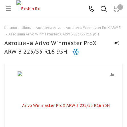
0
Каталог
-
Шины
-
Автошина Arivo
-
Автошина Winmaster ProX ARW 3
Для клиентов всех банков
-
Автошина Arivo Winmaster ProX ARW 3 225/55 R16 95H
Автошина Arivo Winmaster ProX
Разбейте
ARW 3 225/55 R16 95H
оплату
на части
без переплат
График платежей
Сегодня
25
%