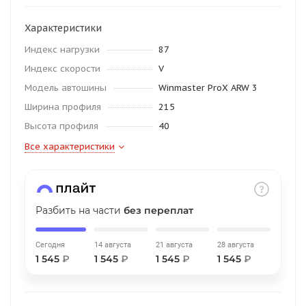
об оплате Плайтом
Характеристики
Индекс нагрузки
87
Индекс скорости
V
Остались вопросы?
25
Модель автошины
Winmaster ProX ARW 3
8 800 302-02-51
Ширина профиля
215
plait.ru
раз в 2
Высота профиля
40
недели
Все характеристики
Разбить на части
без переплат
Сегодня
14 августа
21 августа
28 августа
1 545
₽
1 545
₽
1 545
₽
1 545
₽