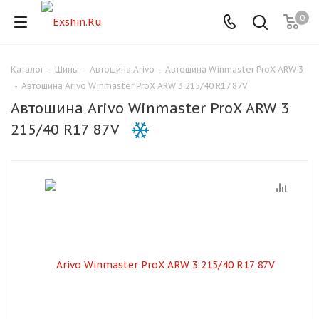
0
Каталог
-
Шины
-
Автошина Arivo
-
Автошина Winmaster ProX ARW 3
Для клиентов всех банков
-
Автошина Arivo Winmaster ProX ARW 3 215/40 R17 87V
Автошина Arivo Winmaster ProX ARW 3
Разбейте
215/40 R17 87V
оплату
на части
без переплат
График платежей
Сегодня
25
%