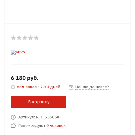
Добавляйте товары
в корзину
Оплачивайте сегодня только
25
% картой любого банка
Получайте товар
выбранный способом
6 180
руб.
под заказ 12-14 дней
Нашли дешевле?
Оставшиеся
75
% будут
списываться
с вашей карты
В корзину
по
25
%
каждые 2 недели
Артикул: R_T_353068
Рекомендуют
0 человек
Подробнее