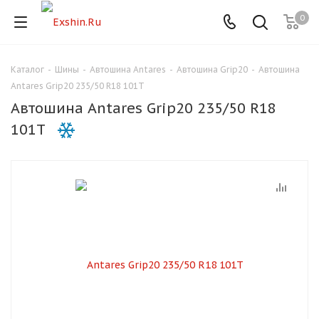
0
Каталог
-
Шины
-
Автошина Antares
-
Автошина Grip20
-
Автошина
Для клиентов всех банков
Antares Grip20 235/50 R18 101T
Автошина Antares Grip20 235/50 R18
Разбейте
101T
оплату
на части
без переплат
График платежей
Сегодня
25
%