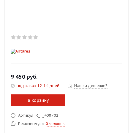
Добавляйте товары
в корзину
Оплачивайте сегодня только
25
% картой любого банка
Получайте товар
выбранный способом
9 450
руб.
под заказ 12-14 дней
Нашли дешевле?
Оставшиеся
75
% будут
списываться
с вашей карты
В корзину
по
25
%
каждые 2 недели
Артикул: R_T_408702
Рекомендуют
0 человек
Подробнее