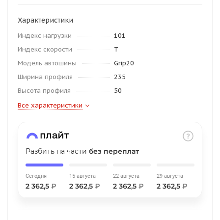
об оплате Плайтом
Характеристики
Индекс нагрузки
101
Индекс скорости
T
Остались вопросы?
25
Модель автошины
Grip20
8 800 302-02-51
Ширина профиля
235
plait.ru
раз в 2
Высота профиля
50
недели
Все характеристики
Разбить на части
без переплат
Сегодня
15 августа
22 августа
29 августа
2 362,5
₽
2 362,5
₽
2 362,5
₽
2 362,5
₽