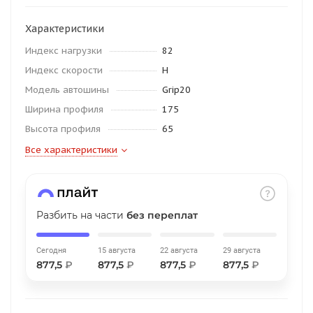
об оплате Плайтом
Характеристики
Индекс нагрузки
82
Индекс скорости
H
Остались вопросы?
25
Модель автошины
Grip20
8 800 302-02-51
Ширина профиля
175
plait.ru
раз в 2
Высота профиля
65
недели
Все характеристики
Разбить на части
без переплат
Сегодня
15 августа
22 августа
29 августа
877,5
₽
877,5
₽
877,5
₽
877,5
₽