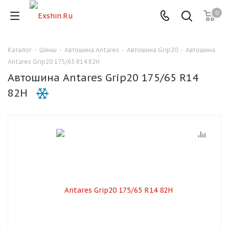
0
Каталог
-
Шины
-
Автошина Antares
-
Автошина Grip20
-
Автошина
Для клиентов всех банков
Antares Grip20 175/65 R14 82H
Автошина Antares Grip20 175/65 R14
Разбейте
82H
оплату
на части
без переплат
График платежей
Сегодня
25
%