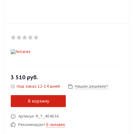
Добавляйте товары
в корзину
Оплачивайте сегодня только
25
% картой любого банка
Получайте товар
выбранный способом
3 510
руб.
под заказ 12-14 дней
Нашли дешевле?
Оставшиеся
75
% будут
списываться
с вашей карты
В корзину
по
25
%
каждые 2 недели
Артикул: R_T_404636
Рекомендуют
0 человек
Подробнее