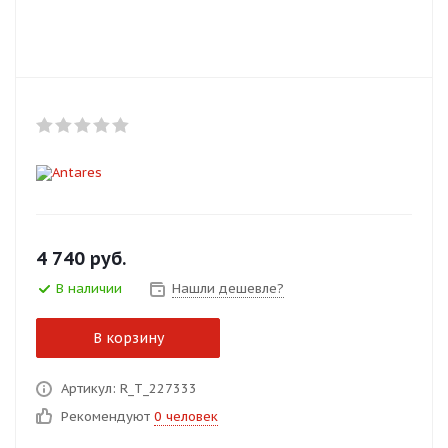
Добавляйте товары
в корзину
Оплачивайте сегодня только
25
% картой любого банка
Получайте товар
выбранный способом
4 740
руб.
В наличии
Нашли дешевле?
Оставшиеся
75
% будут
списываться
с вашей карты
В корзину
по
25
%
каждые 2 недели
Артикул: R_T_227333
Рекомендуют
0 человек
Подробнее