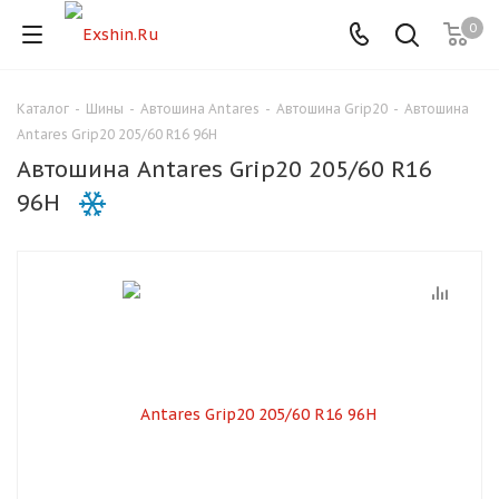
0
Каталог
-
Шины
-
Автошина Antares
-
Автошина Grip20
-
Автошина
Для клиентов всех банков
Antares Grip20 205/60 R16 96H
Автошина Antares Grip20 205/60 R16
Разбейте
96H
оплату
на части
без переплат
График платежей
Сегодня
25
%