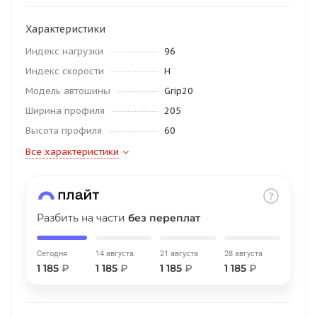
об оплате Плайтом
Характеристики
Индекс нагрузки
96
Индекс скорости
H
Остались вопросы?
25
Модель автошины
Grip20
8 800 302-02-51
Ширина профиля
205
plait.ru
раз в 2
Высота профиля
60
недели
Все характеристики
Разбить на части
без переплат
Сегодня
14 августа
21 августа
28 августа
1 185
₽
1 185
₽
1 185
₽
1 185
₽