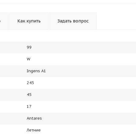
Получайте товар
выбранный способом
о
Как купить
Задать вопрос
Оставшиеся
75
% будут
списываться
с вашей карты
по
25
%
каждые 2 недели
99
W
Подробнее
об оплате Плайтом
Ingens A1
245
45
25
раз в 2
17
Остались вопросы?
недели
Antares
8 800 302-02-51
Летние
plait.ru