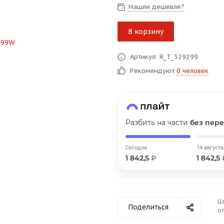
Нашли дешевле?
В корзину
График платежей
Артикул: R_T_329299
Рекомендуют
0 человек
Сегодня
25
%
Разбить на части
без пере
Добавляйте товары
в корзину
Сегодня
14 августа
1 842,5
₽
1 842,5
Оплачивайте сегодня только
25
% картой любого банка
Ц
Поделиться
от