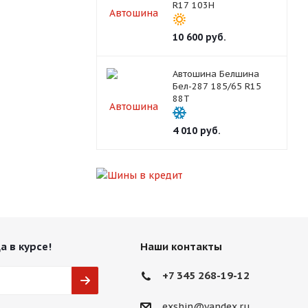
R17 103H
10 600
руб.
Автошина Белшина
Бел-287 185/65 R15
88T
4 010
руб.
а в курсе!
Наши контакты
+7 345 268-19-12
exshin@yandex.ru