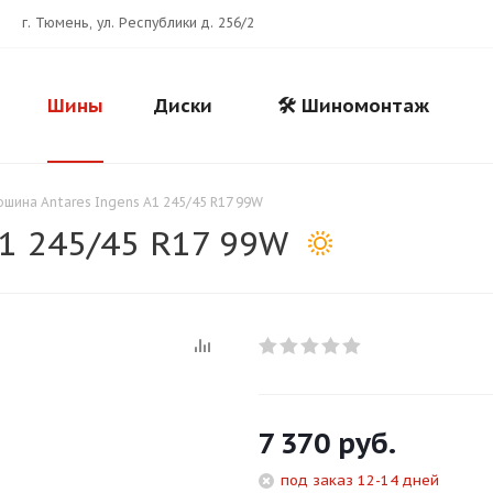
г. Тюмень, ул. Республики д. 256/2
Шины
Диски
🛠️ Шиномонтаж
ошина Antares Ingens A1 245/45 R17 99W
1 245/45 R17 99W
Для клиентов всех банков
7 370
руб.
Разбейте
оплату
под заказ 12-14 дней
на части
без переплат