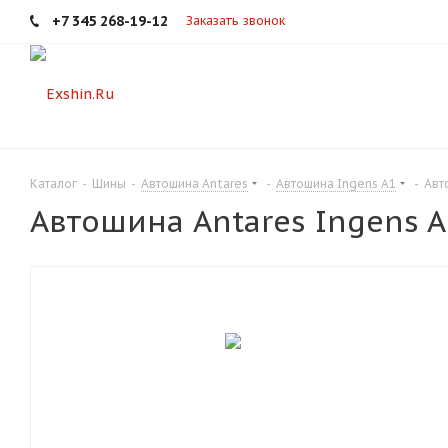
+7 345 268-19-12
Заказать звонок
Каталог
-
Шины
-
Автошина Antares
-
Автошина Ingens A1
-
Авт
Автошина Antares Ingens A