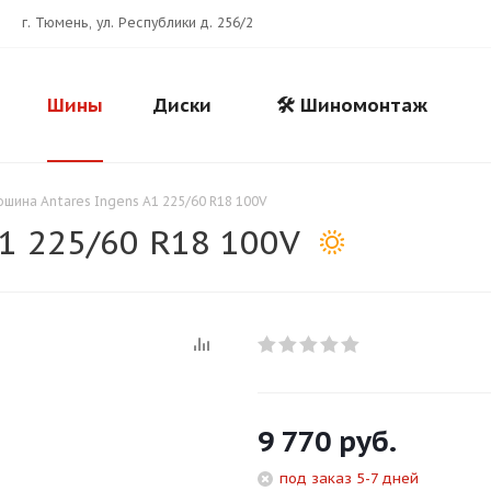
г. Тюмень, ул. Республики д. 256/2
Шины
Диски
🛠️ Шиномонтаж
ошина Antares Ingens A1 225/60 R18 100V
1 225/60 R18 100V
Для клиентов всех банков
9 770
руб.
Разбейте
оплату
под заказ 5-7 дней
на части
без переплат