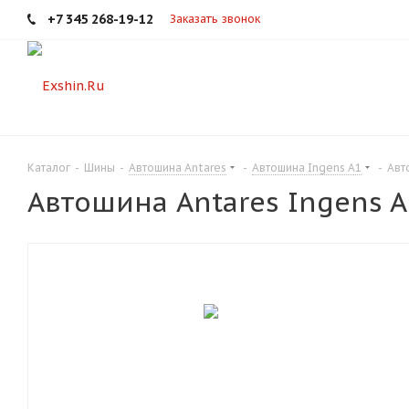
+7 345 268-19-12
Заказать звонок
Каталог
-
Шины
-
Автошина Antares
-
Автошина Ingens A1
-
Авт
Автошина Antares Ingens A