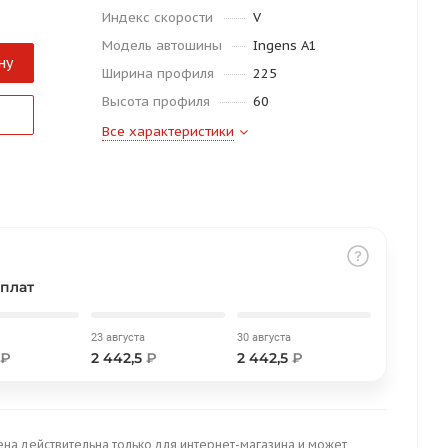
Индекс скорости
V
Модель автошины
Ingens A1
ну
Ширина профиля
225
Высота профиля
60
Все характеристики
плат
23 августа
30 августа
₽
2 442,5
₽
2 442,5
₽
ена действительна только для интернет-магазина и может