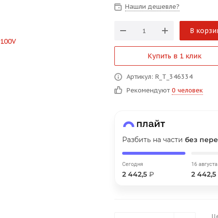
Нашли дешевле?
В корзи
График платежей
Купить в 1 клик
Сегодня
Артикул: R_T_346334
25
%
Рекомендуют
0 человек
Добавляйте товары
в корзину
Разбить на части
без пере
Сегодня
16 августа
2 442,5
₽
2 442,5
Оплачивайте сегодня только
25
% картой любого банка
Ц