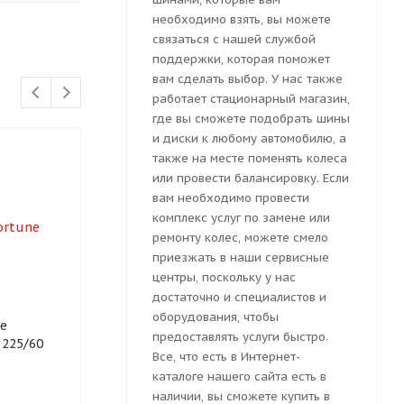
необходимо взять, вы можете
связаться с нашей службой
поддержки, которая поможет
вам сделать выбор. У нас также
работает стационарный магазин,
где вы сможете подобрать шины
и диски к любому автомобилю, а
также на месте поменять колеса
или провести балансировку. Если
вам необходимо провести
комплекс услуг по замене или
ремонту колес, можете смело
приезжать в наши сервисные
центры, поскольку у нас
достаточно и специалистов и
оборудования, чтобы
e
Автошина Rapid
Автошина Su
предоставлять услуги быстро.
 225/60
ECOSAVER 225/60 R18
PRO HP881 22
Все, что есть в Интернет-
100H
100V
каталоге нашего сайта есть в
наличии, вы сможете купить в