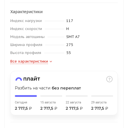
об оплате Плайтом
Характеристики
Индекс нагрузки
117
Индекс скорости
H
Остались вопросы?
25
Модель автошины
SMT A7
8 800 302-02-51
Ширина профиля
275
plait.ru
раз в 2
Высота профиля
55
недели
Все характеристики
Разбить на части
без переплат
Сегодня
15 августа
22 августа
29 августа
2 717,5
₽
2 717,5
₽
2 717,5
₽
2 717,5
₽