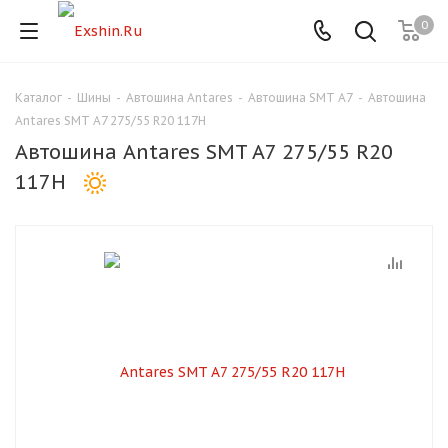
0
Каталог
-
Шины
-
Автошина Antares
-
Автошина SMT A7
-
Автошина
Для клиентов всех банков
Antares SMT A7 275/55 R20 117H
Автошина Antares SMT A7 275/55 R20
Разбейте
117H
оплату
на части
без переплат
График платежей
Сегодня
25
%