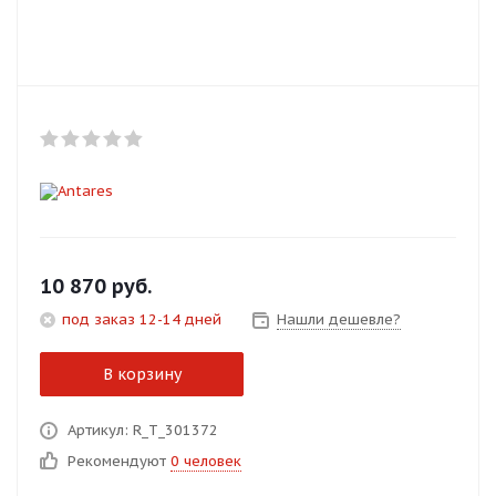
Добавляйте товары
в корзину
Оплачивайте сегодня только
25
% картой любого банка
Получайте товар
выбранный способом
10 870
руб.
под заказ 12-14 дней
Нашли дешевле?
Оставшиеся
75
% будут
списываться
с вашей карты
В корзину
по
25
%
каждые 2 недели
Артикул: R_T_301372
Рекомендуют
0 человек
Подробнее