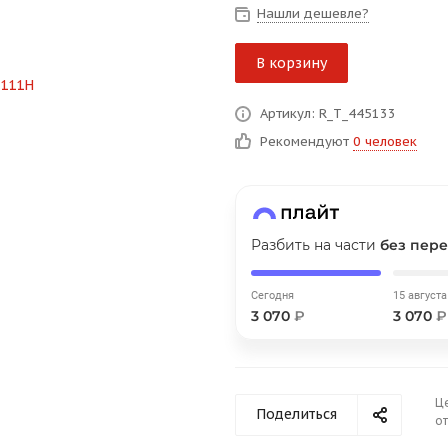
Нашли дешевле?
В корзину
График платежей
Артикул: R_T_445133
Рекомендуют
0 человек
Сегодня
25
%
Разбить на части
без пере
Добавляйте товары
в корзину
Сегодня
15 августа
3 070
₽
3 070
₽
Оплачивайте сегодня только
25
% картой любого банка
Ц
Поделиться
от