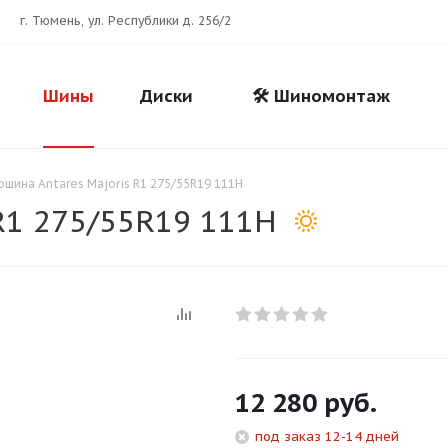
г. Тюмень, ул. Республики д. 256/2
Шины
Диски
🛠️ Шиномонтаж
ошина Antares Majoris R1 275/55R19 111H
R1 275/55R19 111H
Для клиентов всех банков
12 280
руб.
Разбейте
оплату
под заказ 12-14 дней
на части
без переплат