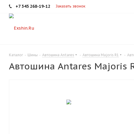
+7 345 268-19-12
Заказать звонок
Каталог
-
Шины
-
Автошина Antares
-
Автошина Majoris R1
-
Авт
Автошина Antares Majoris 