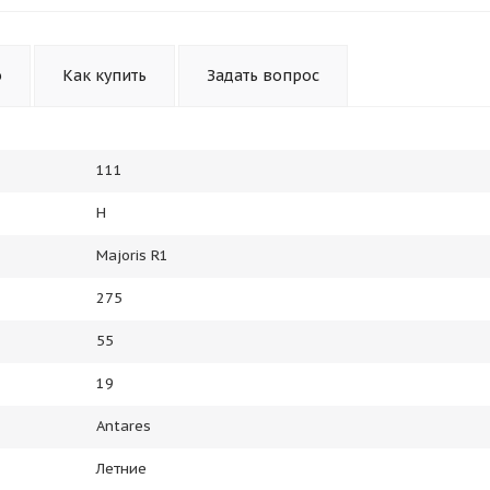
Получайте товар
выбранный способом
о
Как купить
Задать вопрос
Оставшиеся
75
% будут
списываться
с вашей карты
по
25
%
каждые 2 недели
111
H
Подробнее
об оплате Плайтом
Majoris R1
275
55
25
раз в 2
19
Остались вопросы?
недели
Antares
8 800 302-02-51
Летние
plait.ru